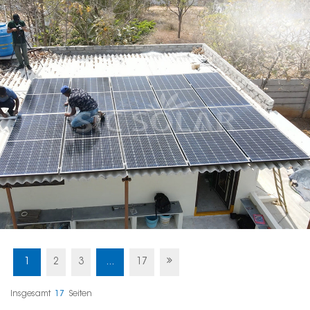
1
2
3
...
17
Insgesamt
17
Seiten