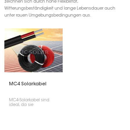
zeichnen sich durch hohe Flexibilität,
Witterungsbeständigkeit und lange Lebensdauer auch
unter rauen Umgebungsbedingungen aus.
MC4 Solarkabel
MC4-Solarkabel sind
ideal, da sie
hochwertige Solarkabel
mit vorgefertigten MC4-
Steckern kombinieren. So
lassen sich
Solaranlagen schnell,