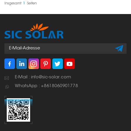
sicher und wasserdicht
Insgesamt
1
Seiten
verbinden.
E-Mail : info@sic-solar.com
WhatsApp : +8618060901778