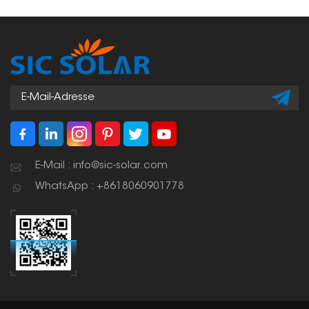
erzeugen Strom, ohne
dass viel Erdarbeit nötig
ist. Sie lassen sich fast
überall einsetzen, von
der eigenen Einfahrt bis
hin zu großen
Parkplätzen. Sogar
Ladestationen für
Elektroautos können
darunter installiert
werden.
E-Mail : info@sic-solar.com
WhatsApp : +8618060901778