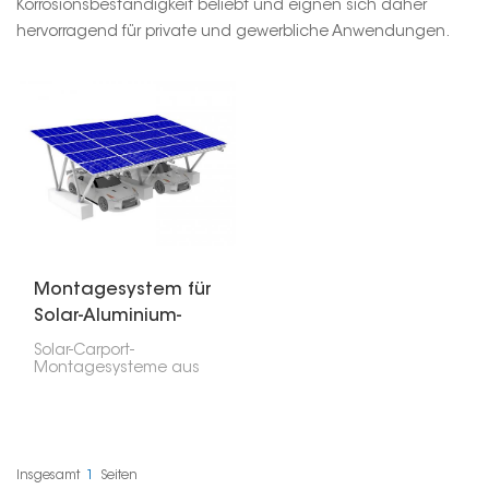
Korrosionsbeständigkeit beliebt und eignen sich daher
hervorragend für private und gewerbliche Anwendungen.
Montagesystem für
Solar-Aluminium-
Carports
Solar-Carport-
Montagesysteme aus
Aluminium sind
überdachte
Konstruktionen, die
Solarmodule über
Parkplätzen tragen. Sie
spenden Schatten und
Insgesamt
1
Seiten