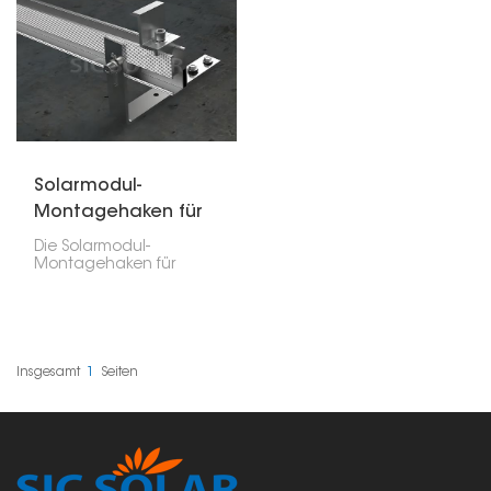
Solarmodul-
Montagehaken für
Schieferdach
Die Solarmodul-
Montagehaken für
Schieferdächer
ermöglichen die sichere
und
witterungsbeständige
Montage von
Solarmodulen auf
Insgesamt
1
Seiten
Schieferdächern. Sie
gewährleisten eine
stabile und langlebige
Verbindung der
Montageschienen und
somit eine robuste und