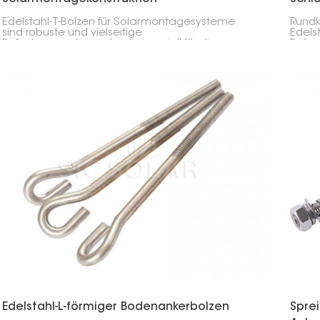
Edelstahl-T-Bolzen für Solarmontagesysteme
Rundk
sind robuste und vielseitige
Edelst
Befestigungselemente, die speziell für die
Befes
Installation von Solarmodulen entwickelt
Solar
wurden. Sie ermöglichen eine sichere und
Möbel
einfache Verbindung von Solarmodulen,
dort,
Schienen und anderen Komponenten in Dach-
erfor
und Freiflächen-Solaranlagen.
einen
Konstr
verhi
Edelstahl-L-förmiger Bodenankerbolzen
Spre