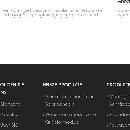
Anke
Der L-förmige Edelstahl-Erdanker ist eine robuste
Spreiz
und zuverlässige Befestigungsmöglichkeit und
wurde
wird häufig für am Boden installierte
allen
Solaranlagen verwendet. Dank seiner L-Form
entwic
lässt er sich nur sehr schwer herausziehen und
Ziege
eignet sich daher ideal zur Verankerung von
biete
Stahlrahmen, Betonfundamenten und
Schra
Solarmodulgestellen.
FOLGEN SIE
HEISSE PRODUKTE
PRODUKT
UNS
Aluminiumschienen für
Montage 
Startseite
Solarpaneele
Schrägd
Produkte
Wandmontagesysteme
Flachda
für Solarmodule
Über SIC
Fassade