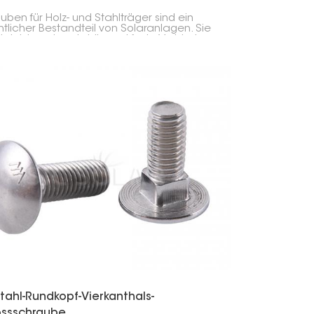
uben für Holz- und Stahlträger sind ein
tlicher Bestandteil von Solaranlagen. Sie
rleisten eine stabile und feste Verbindung
hen Montagehalterungen, Trägern und
en Bauteilen.
tahl-Rundkopf-Vierkanthals-
ossschraube