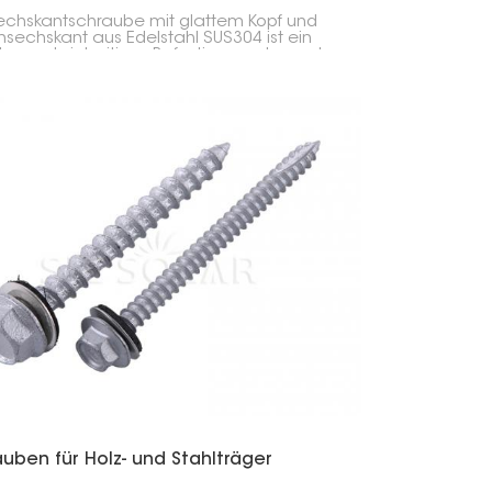
echskantschraube mit glattem Kopf und
sechskant aus Edelstahl SUS304 ist ein
tes und vielseitiges Befestigungselement.
gnet sich gut für viele
dungsbereiche, wie z. B. die Montage von
modulen, den Bausektor und den
hinenbau.
uben für Holz- und Stahlträger