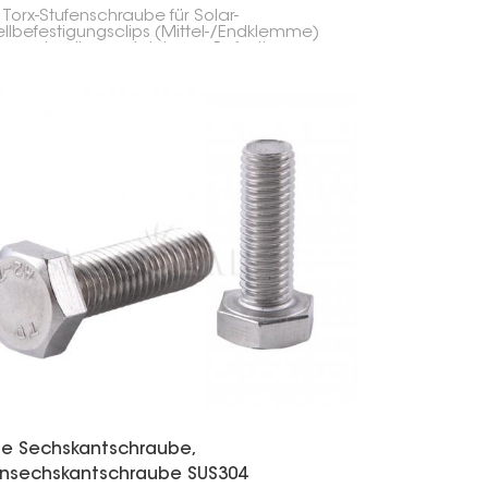
el-/Endklemme
 Torx-Stufenschraube für Solar-
llbefestigungsclips (Mittel-/Endklemme)
 zur schnellen und sicheren Befestigung von
modulen an Montageschienen. Die
ndung dieser Schraube in Kombination
en Klemmen beschleunigt und erhöht die
lässigkeit der Solarmodul-Installation.
he Sechskantschraube,
nsechskantschraube SUS304