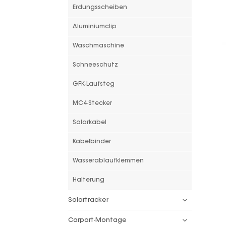
Erdungsscheiben
Aluminiumclip
Waschmaschine
Schneeschutz
GFK-Laufsteg
MC4-Stecker
Solarkabel
Kabelbinder
Wasserablaufklemmen
Halterung
Solartracker
Carport-Montage