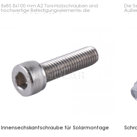
8x80 8x100 mm A2 Torx-Holzschrauben sind
Die S
hochwertige Befestigungselemente, die
Außen
hauptsächlich für die Montage von
robus
Solarmodulen entwickelt wurden. Sie eignen
Sie ei
sich hervorragend für Holzkonstruktionen wie
Anwen
Dächer oder Holzrahmen, da sie langlebig,
Solar
korrosionsbeständig und sehr fest sind.
Masc
Innensechskantschraube für Solarmontage
Schra