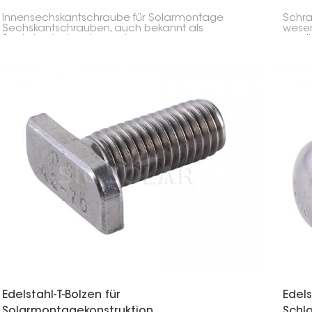
Innensechskantschraube für Solarmontage
Schra
Sechskantschrauben, auch bekannt als
wesen
Sechskantschrauben oder
gewäh
Maschinenschrauben, werden häufig in
zwisc
Solaranlagen, beim Zusammenbau von
ander
Maschinen und in anderen Branchen eingesetzt.
Man kann sie beispielsweise zum Verbinden von
Schienen oder zum Befestigen von Dachhaken
an Aluminium-Solarschienen verwenden.
Edelstahl-T-Bolzen für
Edels
Solarmontagekonstruktion
Schl