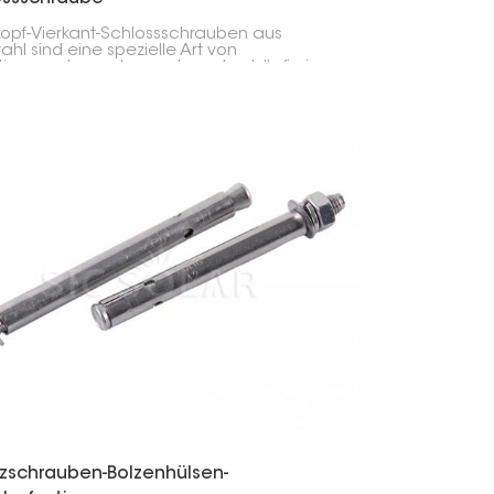
opf-Vierkant-Schlossschrauben aus
ahl sind eine spezielle Art von
tigungselementen und werden häufig in
anlagen, Bauprojekten oder sogar beim
aufbau eingesetzt – im Grunde überall
 wo eine besonders sichere Verbindung
derlich ist. Diese Schrauben verfügen über
 Rundkopf und einen Vierkanthals. Diese
uktion sorgt für einen festen Halt und
ndert ein Mitdrehen beim Eindrehen.
izschrauben-Bolzenhülsen-