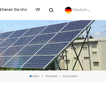
ktieren Sie Uns
VR
Deutsch
English
Deutsch
español
português
Heim
Produkte
Schrauben
Nederlands
العربية
日本語