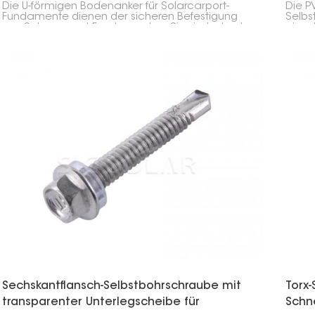
Die U-förmigen Bodenanker für Solarcarport-
Die P
Fundamente dienen der sicheren Befestigung
Selbs
von Solarcarport-Fundamenten. Sie sind robust
ein r
und ermöglichen eine schnelle und einfache
Solar
Verankerung der Carport-Pfosten im Untergrund,
Solar
egal ob Beton oder verdichtete Erde.
Metal
Verwe
beson
den A
Sechskantflansch-Selbstbohrschraube mit
Torx-
transparenter Unterlegscheibe für
Schne