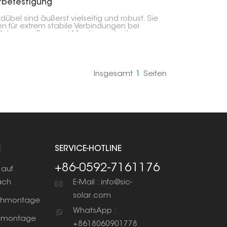
rbefestigung
dübel sind äußerst vielseitig und robust. Sie
n für extrem stabile Verbindungen bei
 Arten von Bau- und Montagearbeiten
kelt. Sie eignen sich perfekt für Beton,
l und andere Mauerwerksmaterialien und
n soliden Halt, wo herkömmliche
uben oder Bolzen versagen würden.
Insgesamt
1
Seiten
E
SERVICE-HOTLINE
+86-0592-7161176
auf
ach
E-Mail : info@sic-
solar.com
chmontage
WhatsApp :
nmontage
+8618060901778