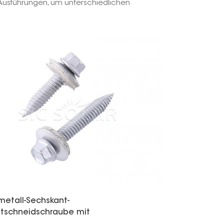
Ausführungen, um unterschiedlichen
한국의
Melayu
Tiếng việt
metall-Sechskant-
stschneidschraube mit
rlegscheibe