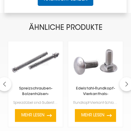
ÄHNLICHE PRODUKTE
Spreizschrauben-
Edelstahl-Rundkopf-
Bolzenhülsen-
Vierkanthals-
Ankerbefestigung
Schlossschraube
Spreizdübel sind äußerst vielseitig und robust. Sie wurden für extrem stabile Verbindungen bei allen...
Rundkopf-Vierkant-Schlossschrauben aus Edelstahl sind eine spezielle Art von Befestigungselementen u...
MEHR LESEN
MEHR LESEN