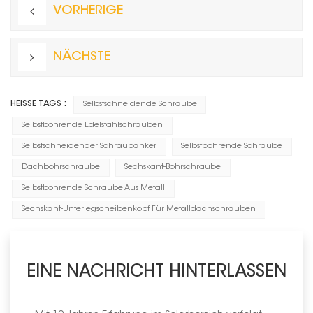
VORHERIGE
NÄCHSTE
HEISSE TAGS :
Selbstschneidende Schraube
Selbstbohrende Edelstahlschrauben
Selbstschneidender Schraubanker
Selbstbohrende Schraube
Dachbohrschraube
Sechskant-Bohrschraube
Selbstbohrende Schraube Aus Metall
Sechskant-Unterlegscheibenkopf Für Metalldachschrauben
EINE NACHRICHT HINTERLASSEN