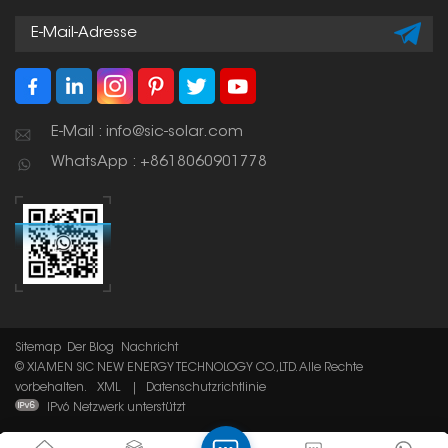
Betriebe.
E-Mail : info@sic-solar.com
WhatsApp : +8618060901778
Sitemap
Der Blog
Nachricht
© XIAMEN SIC NEW ENERGY TECHNOLOGY CO.,LTD. Alle Rechte
vorbehalten.
XML
|
Datenschutzrichtlinie
IPv6 Netzwerk unterstützt