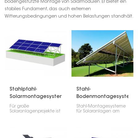
bodengestützte Montage von Solarmodulen. Er bietet ein
stabiles Fundament, das auch extremen
Witterungsbedingungen und hohen Belastungen standhält.
Stahlpfahl-
Stahl-
Solarmontagesystem
Bodenmontagesysteme
für Solarmodule
Für große
Stahl-Montagesysteme
Solaranlagenprojekte ist
für Solaranlagen am
das Stahlpfahl-
Boden sind robust und
Montagesystem eine
eignen sich
robuste
hervorragend für große
Bodenmontageoption.
Freiflächenanlagen.
Es verwendet
Stahl ist extrem