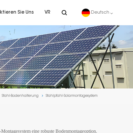
ktieren Sie Uns
VR
Deutsch
English
Deutsch
español
português
Stahl-Bodenhalterung
Stahlpfahl-Solarmontagesystem
Nederlands
العربية
日本語
ahl-Montagesystem eine robuste Bodenmontageoption.