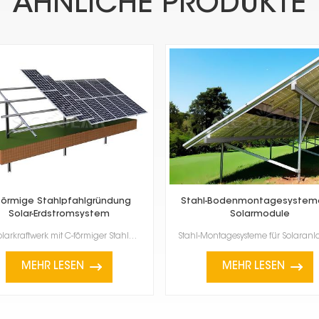
ÄHNLICHE PRODUKTE
förmige Stahlpfahlgründung
Stahl-Bodenmontagesysteme
Solar-Erdstromsystem
Solarmodule
Das Solarkraftwerk mit C-förmiger Stahlpfahlgründung nutzt C-förmige Stahlpfähle. Diese solide und e...
MEHR LESEN
MEHR LESEN