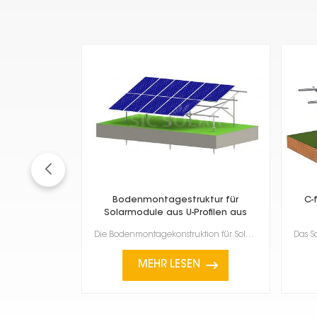
Bodenmontagestruktur für
C-
Solarmodule aus U-Profilen aus
Kohlenstoffstahl
Die Bodenmontagekonstruktion für Solarmodule aus U-Profilen aus Kohlenstoffstahl ist eine robuste un...
MEHR LESEN