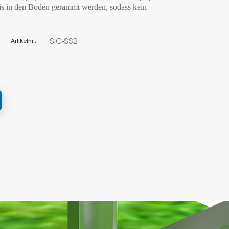
asis in den Boden gerammt werden, sodass kein
한국의
SIC-SS2
Artikelnr.:
Melayu
Tiếng việt