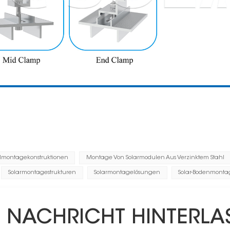
ahlmontagekonstruktionen
Montage Von Solarmodulen Aus Verzinktem Stahl
Solarmontagestrukturen
Solarmontagelösungen
Solar-Bodenmonta
E NACHRICHT HINTERLA