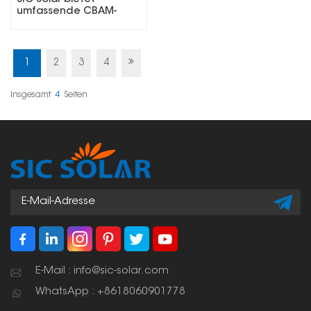
umfassende CBAM-
Schulung für das
internationale
Vertriebsteam an
1
2
3
4
Insgesamt
4
Seiten
E-Mail : info@sic-solar.com
WhatsApp : +8618060901778