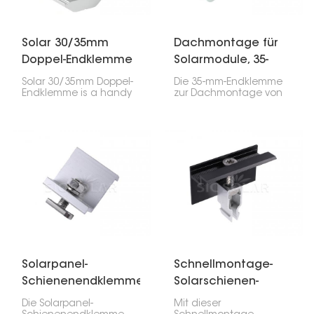
Solar 30/35mm
Dachmontage für
Doppel-Endklemme
Solarmodule, 35-
mm-Endklemme
Solar 30/35mm Doppel-
Die 35-mm-Endklemme
Endklemme is a handy
zur Dachmontage von
thing for attaching solar
Solarmodulen ist
panels to mounting rails,
unerlässlich, um die
especially the ones on
Kanten Ihrer
the edges. It works with
Solarmodule sicher auf
both 30mm and 35mm
dem Dach zu fixieren. Bei
thick panels, so it's
35 mm dicken Modulen
good for different types
sorgt diese Klemme für
of solar setups.
einen problemlosen Halt
auf der Schiene.
Solarpanel-
Schnellmontage-
Schienenendklemme
Solarschienen-
mit T-Bolzen
Endklemme
Die Solarpanel-
Mit dieser