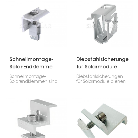
Schnellmontage-
Diebstahlsicherungen
Solar-Endklemme
für Solarmodule
Schnellmontage-
Diebstahlsicherungen
Solarendklemmen sind
für Solarmodule dienen
für die Installation von
dazu, Ihre Solarmodule
Solarmodulen
vor Diebstahl zu
unerlässlich. Sie halten
schützen, indem sie
die äußeren Module an
diese an den
den Schienen und
Montageschienen
sorgen zusammen mit
befestigen.
den mittleren Klemmen
für einen sicheren Halt.