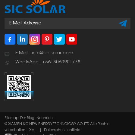
eingesetzt, um die
Stabilität der Module zu
gewährleisten und eine
lange Lebensdauer des
Systems sicherzustellen.
E-Mail : info@sic-solar.com
WhatsApp : +8618060901778
Sitemap
Der Blog
Nachricht
© XIAMEN SIC NEW ENERGY TECHNOLOGY CO.,LTD. Alle Rechte
vorbehalten.
XML
|
Datenschutzrichtlinie