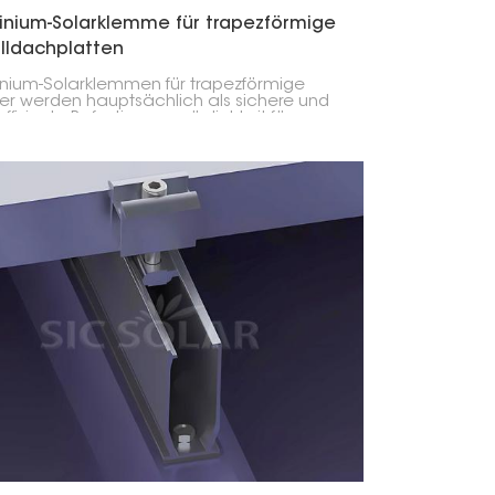
inium-Solarklemme für trapezförmige
lldachplatten
nium-Solarklemmen für trapezförmige
r werden hauptsächlich als sichere und
ffiziente Befestigungsmöglichkeit für
module auf solchen Dächern hergestellt.
onstruktion dieser Klemmen berücksichtigt
esondere Form trapezförmiger Dächer, um
ht nur die Stabilität, sondern auch die
ieausbeute der Module zu maximieren.