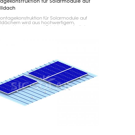
agekonstruktion für Solarmodule auf
lldach
ontagekonstruktion für Solarmodule auf
ldächern wird aus hochwertigem,
ertem Aluminium und Edelstahl gefertigt
ichnet sich durch Stabilität, Langlebigkeit,
sionsbeständigkeit und eine lange
sdauer aus. Diese Montagekonstruktion
t eine leichte und gleichzeitig robuste
g für Solaranlagen in Privathäusern, Büros
ndustrieanlagen.