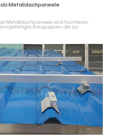
falz-Metalldachpaneele
alz-Metalldachpaneele sind hochfeste,
sionsgefertigte Baugruppen, die zur
tigung von Solarmontageschienen an
ldächern mit unterschiedlichen Profilen
endet werden.