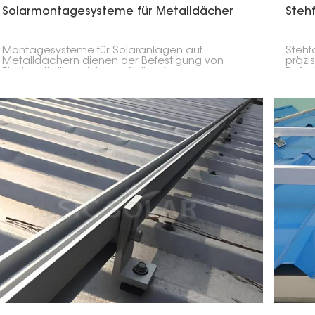
Solarmontagesysteme für Metalldächer
Steh
Montagesysteme für Solaranlagen auf
Stehf
Metalldächern dienen der Befestigung von
präzi
Photovoltaikmodulen auf allen Arten von
Befes
Metalldächern, egal ob Trapez-, Well- oder
Metal
Stehfalzprofil. Diese robusten, leichten und
verw
einfach zu installierenden Systeme benötigen
keine Durchdringung der Dachoberfläche und
erhalten somit deren Integrität.