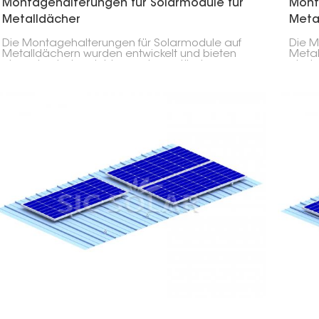
Montagehalterungen für Solarmodule für
Mont
Metalldächer
Meta
Die Montagehalterungen für Solarmodule auf
Die M
Metalldächern wurden entwickelt und bieten
Metal
eine robuste, langlebige und zuverlässige
eloxi
Lösung zur Befestigung von
und ze
Photovoltaikmodulen auf allen Arten von
Korro
Metalldächern. Das Produkt ermöglicht eine
Leben
einfache Installation ohne Beschädigung des
biete
Daches.
Lösun
und I