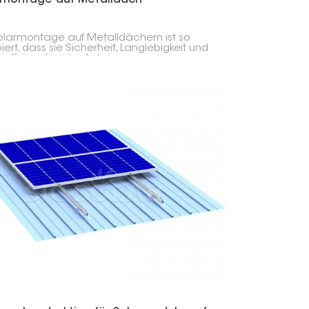
olarmontage auf Metalldächern ist so
iert, dass sie Sicherheit, Langlebigkeit und
neffizienz bei der Anbringung von
voltaikmodulen auf jeder Art von
ldach bietet – egal ob Well-, Trapez- oder
lzprofil.