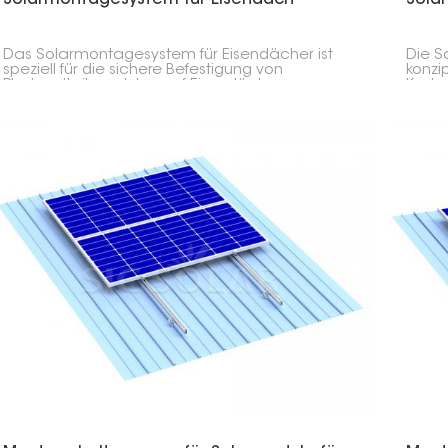
Das Solarmontagesystem für Eisendächer ist
Die S
speziell für die sichere Befestigung von
konzip
Photovoltaikmodulen auf Eisendächern
Koste
konzipiert. Es ist robust und zuverlässig und
Photo
gewährleistet eine sichere Lastverteilung sowie
Metal
die Wasserdichtigkeit des Daches.
Stehfa