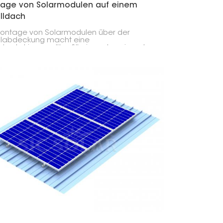
age von Solarmodulen auf einem
lldach
ontage von Solarmodulen über der
llabdeckung macht eine
urchdringung überflüssig und verringert so
isiko von Leckagen. Auch auf geriffelten
reiseitigen Metalldächern können
module mithilfe speziell entwickelter
ile und Befestigungsmaterialien installiert
en.