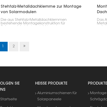
Stehfalz-Metalldachklemme zur Montage
Mont
von Solarmodulen
Dach
Die aus Stehfalz-Metalldachklemmen
Das A
bestehende Montagekonstruktion für
Metal
Solarmodule ist eine nicht-invasive
entwi
Befestigungslösung, die einen sicheren Halt
Solar
gewährleistet, ohne das Dach zu durchdringen,
Alumi
und eignet sich daher am besten für
effiz
Solaranlagen auf Metalldächern.
verei
1
2
FOLGEN SIE
HEISSE PRODUKTE
PRODUKT
UNS
Aluminiumschienen für
Montage 
Startseite
Solarpaneele
Schrägd