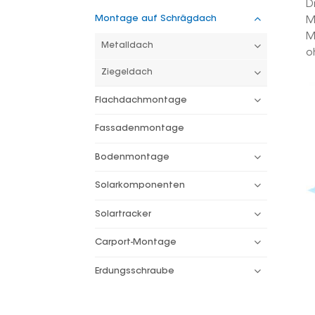
D
Montage auf Schrägdach
M
M
Metalldach
o
Ziegeldach
Flachdachmontage
Fassadenmontage
Bodenmontage
Solarkomponenten
Solartracker
Carport-Montage
Erdungsschraube