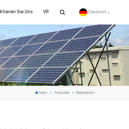
ktieren Sie Uns
VR
Deutsch
English
Deutsch
español
português
Heim
Produkte
Metalldach
Nederlands
العربية
日本語