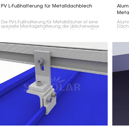
PV L-Fußhalterung für Metalldachblech
Alum
Meta
Die PV-L-Fußhalterung für Metalldächer ist eine
Alumi
spezielle Montagehalterung, die üblicherweise
Däche
zur Befestigung von Photovoltaik-Modulen (PV-
hoche
Modulen) auf Metalldächern verwendet wird.
Solar
Sie spielt daher eine wichtige Rolle für die
Die K
Sicherheit der Installation und ermöglicht die
die b
optimale Ausrichtung der Module für eine
so nic
maximale Sonneneinstrahlung.
Energ