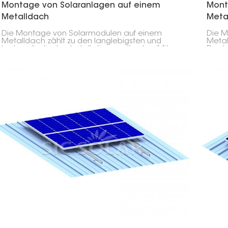
Montage von Solaranlagen auf einem
Mont
Metalldach
Meta
Die Montage von Solarmodulen auf einem
Die M
Metalldach zählt zu den langlebigsten und
Meta
kostengünstigsten Installationsmethoden. Mit
Dachd
dem richtigen Montagesystem gewährleistet
das R
sie Sicherheit, Dichtheit und eine lange
und d
Lebensdauer Ihrer Photovoltaikanlage in
Solar
Wohnhäusern, Gewerbegebäuden und
Baute
Industrieanlagen.
werd