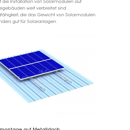
ie Installation von Solarmodulen auf
egebäuden weit verbreitet sind.
한국의
gfähigkeit, die das Gewicht von Solarmodulen
ders gut für Solaranlagen.
Melayu
Tiếng việt
rmontage auf Metalldach