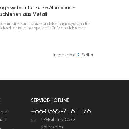
agesystem für kurze Aluminium-
schienen aus Metall
luminium-Kurzschienen-Montagesystem für
ldächer ist eine speziell für Metalldächer
ckelte Option zur Montage von
modulen. Diese Lösung verwendet kürzere
niumschienen, die Solarmodule sicher und
ient auf dem Dach befestigen und so einen
nfachten Installationsprozess ermöglichen.
Insgesamt
2
Seiten
E
SERVICE-HOTLINE
+86-0592-7161176
auf
ach
E-Mail : info@sic-
solar.com