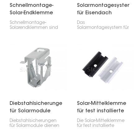
Schnellmontage-
Solarmontagesystem
Solar-Endklemme
für Eisendach
Schnellmontage-
Das
Solarendklemmen sind
Solarmontagesystem für
für die Installation von
Eisendächer ist speziell
Solarmodulen
für die sichere
unerlässlich. Sie halten
Befestigung von
die äußeren Module an
Photovoltaikmodulen
den Schienen und
auf Eisendächern
sorgen zusammen mit
konzipiert. Es ist robust
den mittleren Klemmen
und zuverlässig und
für einen sicheren Halt.
gewährleistet eine
sichere Lastverteilung
sowie die
Wasserdichtigkeit des
Daches.
Diebstahlsicherungen
Solar-Mittelklemme
für Solarmodule
für fest installierte
Solarmodule
Diebstahlsicherungen
Die Solar-Mittelklemme
für Solarmodule dienen
für fest installierte
dazu, Ihre Solarmodule
Solarmodule ist ein
vor Diebstahl zu
wichtiger Bestandteil