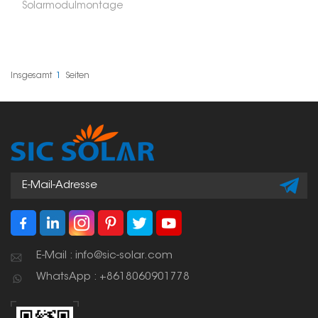
Solarmodulmontage
dienen dazu,
Solarmodule auf einem
Schienensystem,
genauer gesagt
zwischen den
Endklemmen, zu fixieren.
Insgesamt
1
Seiten
Diese Klemmen
befinden sich mittig auf
den Solarmodulen. Sie
sorgen für einen
sicheren und präzisen
Sitz der Module und
gewährleisten so die
Stabilität und Festigkeit
der gesamten
Solaranlage.
E-Mail : info@sic-solar.com
WhatsApp : +8618060901778