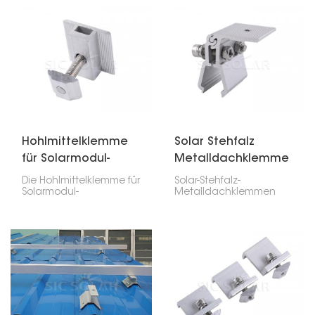
schützen, indem sie
eines
diese an den
Solarinstallationssystems.
Montageschienen
Sie dient der sicheren
befestigen.
Befestigung
benachbarter
Solarmodule an den
Montageschienen.
Hohlmittelklemme
Solar Stehfalz
für Solarmodul-
Metalldachklemme
Montagesystem
Die Hohlmittelklemme für
Solar-Stehfalz-
Solarmodul-
Metalldachklemmen
Montagesysteme ist ein
dienen der Befestigung
nützliches Bauteil, das
von Solarmodulen an
zwei Solarmodule in
vertikalen Stehfalz-
einer Solaranlage sicher
Metalldächern ohne
miteinander verbindet.
Bohren oder
Durch ihre Hohlform ist
Beschädigung des
sie sowohl stabil als
Daches. Sie
auch leicht, was die
gewährleisten einen
Montage der Module
starken und
erleichtert.
dauerhaften Halt,