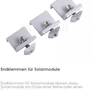
Solar
Endklemmen für Solarmodule
Endklemmen für Solarmodule dienen dazu,
Solarmodule am Ende einer Reihe oder eines
Rasters auf der Montageschiene sicher zu
fixieren und zu stabilisieren. Diese Klemmen sind
besonders wichtig, da sie gewährleisten, dass
die Solarmodule an Ort und Stelle bleiben und
sich nicht durch Wind, Schnee oder
Temperaturschwankungen verschieben.