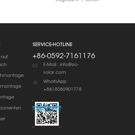
Insgesamt
1
Seiten
E
SERVICE-HOTLINE
+86-0592-7161176
auf
ach
E-Mail : info@sic-
solar.com
chmontage
WhatsApp :
nmontage
+8618060901778
ntage
ponenten
ker