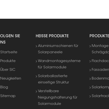
FOLGEN SIE
HEISSE PRODUKTE
PRODUKT
UNS
Aluminiumschienen für
Montage 
Startseite
Solarpaneele
Schrägd
Produkte
Wandmontagesysteme
Flachda
für Solarmodule
Über SIC
Fassade
Solarballastierte
Neuigkeiten
Bodenmo
einseitige Struktur
Blog
Solarkom
Verstellbare
Sitemap
Solartrac
Neigungshalterung für
Solarmodule