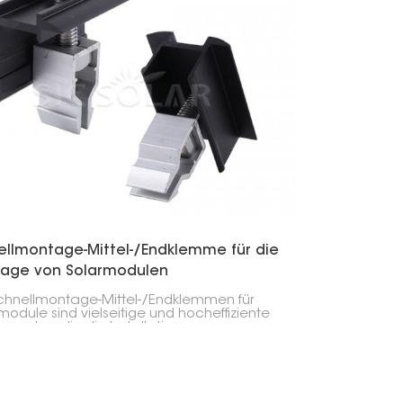
한국의
Melayu
Tiếng việt
ellmontage-Mittel-/Endklemme für die
age von Solarmodulen
chnellmontage-Mittel-/Endklemmen für
module sind vielseitige und hocheffiziente
nenten, die die Installation von
voltaikanlagen vereinfachen. Diese
en dienen der sicheren Befestigung von
rmodulen an Montageschienen und
rleisten eine zuverlässige Leistung bei
hiedenen Dach- und Freiflächen-