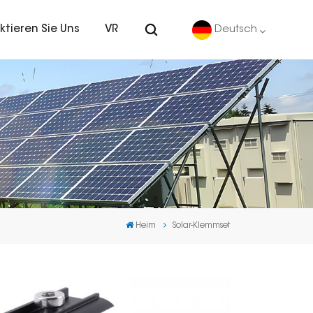
ktieren Sie Uns
VR
Deutsch
English
Deutsch
español
português
Heim
Solar-Klemmset
Nederlands
العربية
日本語