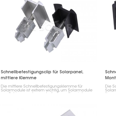
Schnellbefestigungsclip für Solarpanel,
Schn
mittlere Klemme
Mont
Die mittlere Schnellbefestigungsklemme für
Die S
Solarmodule ist extrem wichtig, um Solarmodule
Solar
am Schienensystem zu befestigen. Sie wird
Kompo
zwischen die Module geklemmt, um diese zu
Photo
fixieren und gerade auszurichten.
Klemm
Sola
gewäh
versc