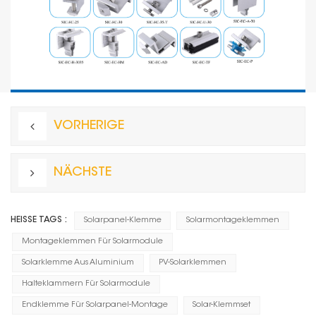
VORHERIGE
NÄCHSTE
HEISSE TAGS :
Solarpanel-Klemme
Solarmontageklemmen
Montageklemmen Für Solarmodule
Solarklemme Aus Aluminium
PV-Solarklemmen
Halteklammern Für Solarmodule
Endklemme Für Solarpanel-Montage
Solar-Klemmset