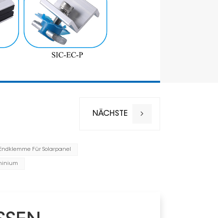
NÄCHSTE
Endklemme Für Solarpanel
Installation
minium
Windlast
Schneelas
Material