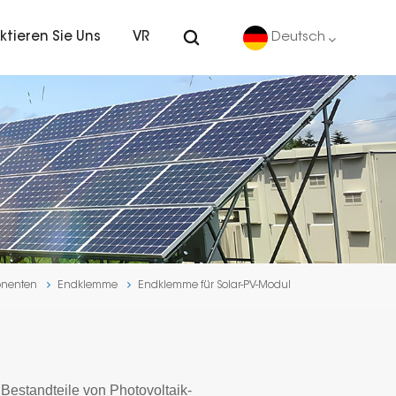
ktieren Sie Uns
VR
Deutsch
English
Deutsch
español
português
onenten
Endklemme
Endklemme für Solar-PV-Modul
Nederlands
العربية
日本語
Bestandteile von Photovoltaik-