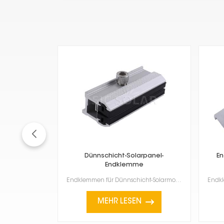
Dünnschicht-Solarpanel-
E
Endklemme
Endklemmen für Dünnschicht-Solarmodule erfreuen sich zunehmender Beliebtheit, da sie leicht und flex...
MEHR LESEN