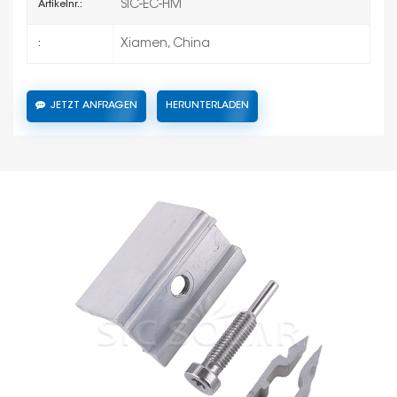
SIC-EC-HM
Artikelnr.:
Xiamen, China
:
JETZT ANFRAGEN
HERUNTERLADEN