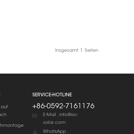
Insgesamt
1
Seiten
E
SERVICE-HOTLINE
+86-0592-7161176
auf
ach
E-Mail : info@sic-
solar.com
chmontage
WhatsApp :