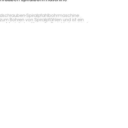
rdschrauben-Spiralpfahlbohrmaschine
 zum Bohren von Spiralpfählen und ist ein
es Modell, das für große Projekte konzipiert
e.