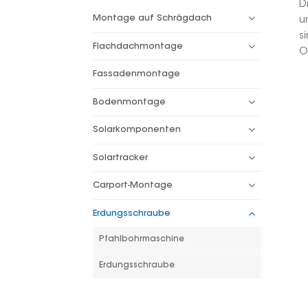
D
Montage auf Schrägdach
u
s
Flachdachmontage
O
Fassadenmontage
Bodenmontage
Solarkomponenten
Solartracker
Carport-Montage
Erdungsschraube
Pfahlbohrmaschine
Erdungsschraube