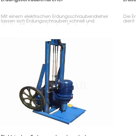
Mit einem elektrischen Erdungsschraubendreher
Die E
lassen sich Erdungsschrauben schnell und
dient
gleichmäßig in verschiedene Bodenarten
neuer
eindrehen. Deshalb sind sie für große
wurd
Solaranlagen so wichtig.