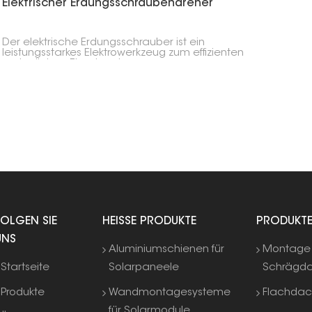
Elektrischer Erdungsschraubendreher
Der elektrische Erdungsschrauber ist ein
leistungsstarkes Elektrowerkzeug zum effizienten
und präzisen Einschrauben von
Erdungsschrauben. Diese Schraubendreher sind
unverzichtbar für Solaranlagen, Zäune und
andere Bodeninstallationen, die ein stabiles
Fundament ohne herkömmliche Betonplatte
erfordern.
FOLGEN SIE
HEISSE PRODUKTE
PRODUKT
UNS
Aluminiumschienen für
Montage 
Startseite
Solarpaneele
Schrägd
Produkte
Wandmontagesysteme
Flachda
für Solarmodule