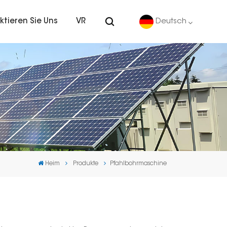
ktieren Sie Uns
VR
Deutsch
English
Deutsch
español
português
Heim
Produkte
Pfahlbohrmaschine
Nederlands
العربية
日本語