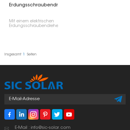
Erdungsschraubendreher
Mit einem elektrischen
Erdungsschraubendreher
lassen sich
Erdungsschrauben
schnell und
gleichmäßig in
verschiedene
Bodenarten eindrehen.
Insgesamt
1
Seiten
Deshalb sind sie für
große Solaranlagen so
wichtig.
E-Mail : info@sic-solar.com