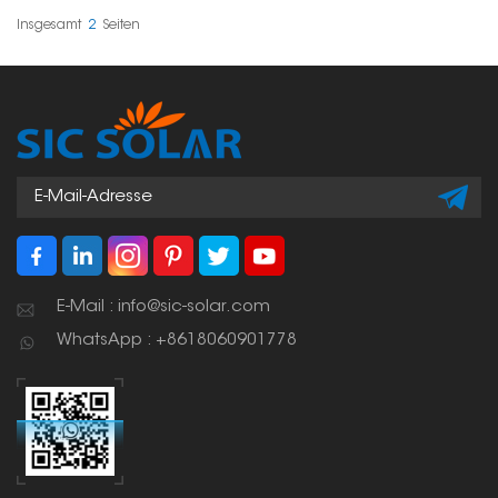
auch leicht, was die
Solaranlagen in
Montage der Module
Privathaushalten,
Insgesamt
2
Seiten
erleichtert.
Unternehmen und
Industrieanlagen.
E-Mail : info@sic-solar.com
WhatsApp : +8618060901778