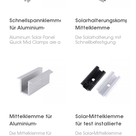
Schnellspannklemmen
Solarhalterungskompon
für Aluminium-
Mittelklemme
Solarpaneele
Schnellbefestigung
Aluminum Solar Panel
Die Solarhalterung mit
Quick Mid Clamps are a
Schnellbefestigung
key part of photovoltaic
dient der sicheren
systems, designed to
Fixierung von
hold the sides of solar
Solarmodulen. Sie wird
panels to aluminum
zwischen den Modulen
guide rails. They sit
montiert, um diese
between panels,
auszurichten, zu
keeping the right
stabilisieren und die
spacing and alignment
Installation zu
while making
vereinfachen – ideal für
installation easier.
viele Solarprojekte.
Mittelklemme für
Solar-Mittelklemme
Aluminium-
für fest installierte
Solarpanel
Solarmodule
Die Mittelklemme für
Die Solar-Mittelklemme