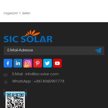
hold the sides of solar
Solarmodulen. Sie wird
panels to aluminum
zwischen den Modulen
guide rails. They sit
montiert, um diese
between panels,
auszurichten, zu
Insgesamt
1
Seiten
keeping the right
stabilisieren und die
spacing and alignment
Installation zu
while making
vereinfachen – ideal für
installation easier.
viele Solarprojekte.
E-Mail : info@sic-solar.com
WhatsApp : +8618060901778