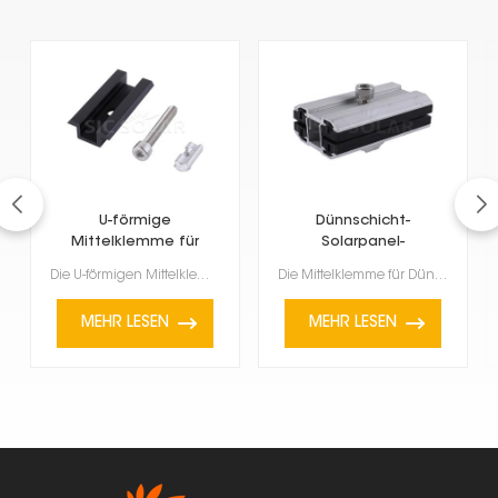
U-förmige
Dünnschicht-
Mittelklemme für
Solarpanel-
Rahmenmodule
Mittelklemme
Die U-förmigen Mittelklemmen für gerahmte Module sind für gerahmte Solarmodule, insbesondere solche ...
Die Mittelklemme für Dünnschicht-Solarmodule ist ein spezielles Zubehörteil zur Befestigung von Dünn...
MEHR LESEN
MEHR LESEN