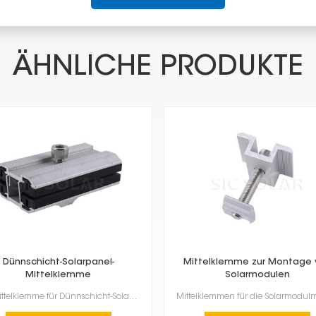
ÄHNLICHE PRODUKTE
Dünnschicht-Solarpanel-
Mittelklemme zur Montage 
Mittelklemme
Solarmodulen
Die Mittelklemme für Dünnschicht-Solarmodule ist ein spezielles Zubehörteil zur Befestigung von Dünn...