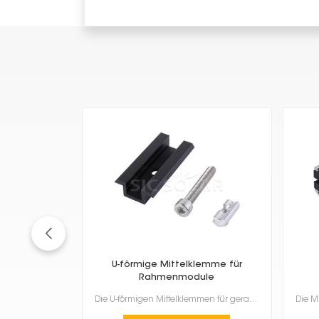
U-förmige Mittelklemme für
Rahmenmodule
Die U-förmigen Mittelklemmen für gerahmte Module sind für gerahmte Solarmodule, insbesondere solche ...