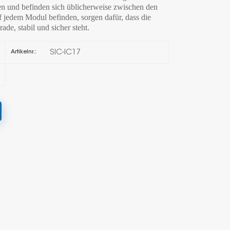
en und befinden sich üblicherweise zwischen den
 jedem Modul befinden, sorgen dafür, dass die
한국의
de, stabil und sicher steht.
Melayu
SIC-IC17
Artikelnr.:
Tiếng việt