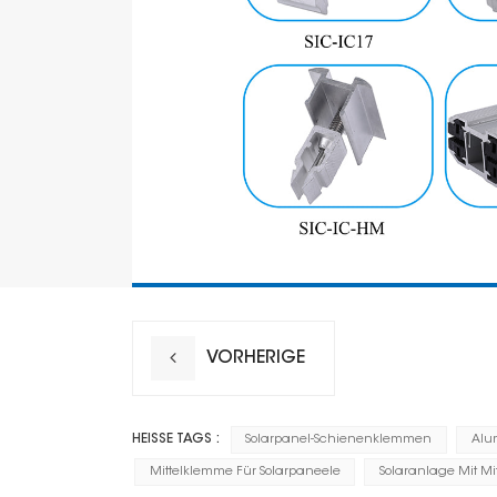
VORHERIGE
HEISSE TAGS :
Solarpanel-Schienenklemmen
Alu
Mittelklemme Für Solarpaneele
Solaranlage Mit M