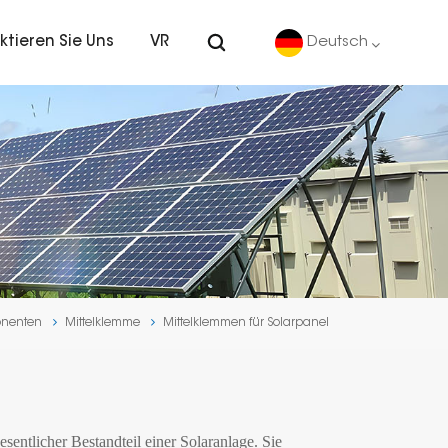
ktieren Sie Uns
VR
Deutsch
English
Deutsch
español
português
onenten
Mittelklemme
Mittelklemmen für Solarpanel
Nederlands
العربية
日本語
entlicher Bestandteil einer Solaranlage. Sie