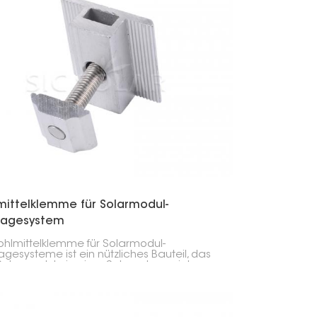
mittelklemme für Solarmodul-
agesystem
ohlmittelklemme für Solarmodul-
gesysteme ist ein nützliches Bauteil, das
Solarmodule in einer Solaranlage sicher
nander verbindet. Durch ihre Hohlform ist
wohl stabil als auch leicht, was die
ge der Module erleichtert.