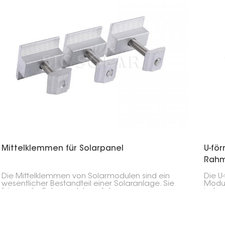
Mittelklemmen für Solarpanel
U-fö
Rah
Die Mittelklemmen von Solarmodulen sind ein
Die U
wesentlicher Bestandteil einer Solaranlage. Sie
Modul
fixieren die Solarmodule auf den
insbe
Montageschienen und befinden sich
35 mm
üblicherweise zwischen den Endklemmen. Diese
Natur
Klemmen, die sich mittig auf jedem Modul
beste
befinden, sorgen dafür, dass die Anlage