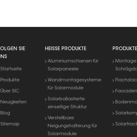
während ihrer gesamten Betriebsdauer gerade,
stabil und sicher steht.
FOLGEN SIE
HEISSE PRODUKTE
PRODUKT
UNS
Aluminiumschienen für
Montage 
Startseite
Solarpaneele
Schrägd
Produkte
Wandmontagesysteme
Flachda
für Solarmodule
Über SIC
Fassade
Solarballastierte
Neuigkeiten
Bodenmo
einseitige Struktur
Blog
Solarkom
Verstellbare
Sitemap
Solartrac
Neigungshalterung für
Solarmodule