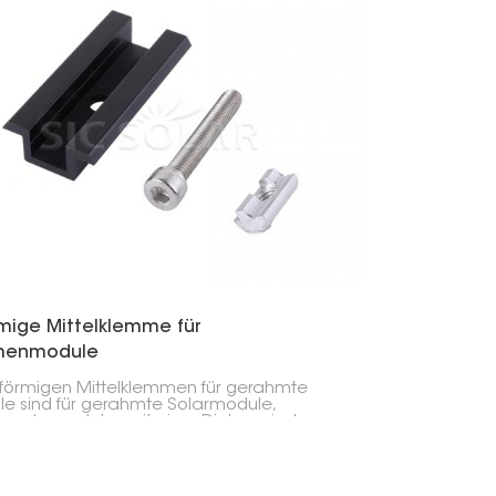
rmige Mittelklemme für
menmodule
-förmigen Mittelklemmen für gerahmte
e sind für gerahmte Solarmodule,
sondere solche mit einer Dicke zwischen
 und 50 mm, geeignet. Sie sind in
silber oder Schwarz erhältlich und
hen aus eloxiertem Aluminium AL6005-T5.