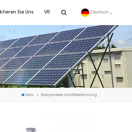
ktieren Sie Uns
VR
Deutsch
English
Deutsch
español
português
Heim
Solarpaneele mit Mittelklemmung
Nederlands
العربية
日本語