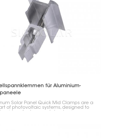
한국의
Melayu
Tiếng việt
ellspannklemmen für Aluminium-
rpaneele
num Solar Panel Quick Mid Clamps are a
art of photovoltaic systems, designed to
the sides of solar panels to aluminum
 rails. They sit between panels, keeping the
 spacing and alignment while making
lation easier.