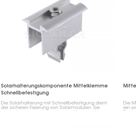
Solarhalterungskomponente Mittelklemme
Mitt
Schnellbefestigung
Die Solarhalterung mit Schnellbefestigung dient
Die M
der sicheren Fixierung von Solarmodulen. Sie
ein w
wird zwischen den Modulen montiert, um diese
Photo
auszurichten, zu stabilisieren und die Installation
benac
zu vereinfachen – ideal für viele Solarprojekte.
Monta
den M
Ausric
Absta