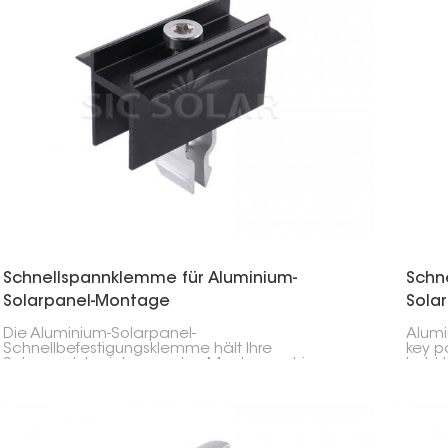
Schnellspannklemme für Aluminium-
Schn
Solarpanel-Montage
Sola
Die Aluminium-Solarpanel-
Alumi
Schnellbefestigungsklemme hält Ihre
key p
Solarmodule sicher an den Montageschienen.
hold 
Sie befindet sich zwischen zwei Modulen Ihrer
guide
Solaranlage und sorgt für perfekte Ausrichtung
right
und Stabilität.
instal