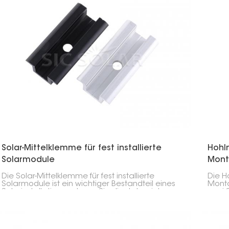
Solar-Mittelklemme für fest installierte
Hohl
Solarmodule
Mont
Die Solar-Mittelklemme für fest installierte
Die H
Solarmodule ist ein wichtiger Bestandteil eines
Monta
Solarinstallationssystems. Sie dient der sicheren
zwei 
Befestigung benachbarter Solarmodule an den
mitei
Montageschienen.
sie so
Monta