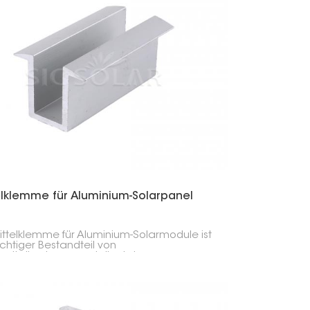
elklemme für Aluminium-Solarpanel
ittelklemme für Aluminium-Solarmodule ist
ichtiger Bestandteil von
voltaikanlagen und dient dazu,
hbarte Solarmodule fest auf den
geschienen zu fixieren. Sie wird zwischen
odulen angebracht, um deren
htung, Stabilität und einen effizienten
nd zu gewährleisten.