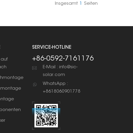
Insgesamt
1
Seiten
E
SERVICE-HOTLINE
+86-0592-7161176
auf
ach
E-Mail : info@sic-
solar.com
chmontage
WhatsApp :
nmontage
+8618060901778
ntage
ponenten
ker