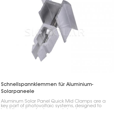
Schnellspannklemmen für Aluminium-
Solarpaneele
Aluminum Solar Panel Quick Mid Clamps are a
key part of photovoltaic systems, designed to
hold the sides of solar panels to aluminum
guide rails. They sit between panels, keeping the
right spacing and alignment while making
installation easier.