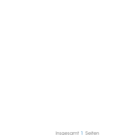
한국의
Melayu
Tiếng việt
Insgesamt
1
Seiten