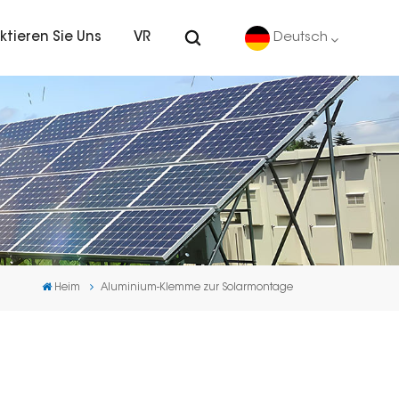
ktieren Sie Uns
VR
Deutsch
English
Deutsch
español
português
Heim
Aluminium-Klemme zur Solarmontage
Nederlands
العربية
日本語