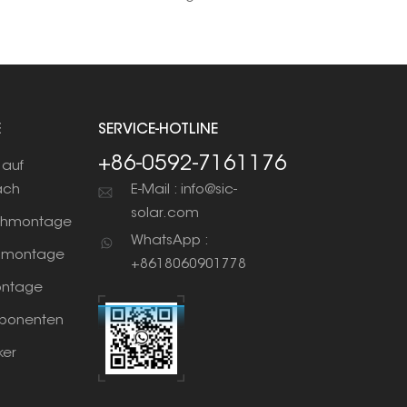
E
SERVICE-HOTLINE
+86-0592-7161176
auf
ach
E-Mail : info@sic-
solar.com
chmontage
WhatsApp :
nmontage
+8618060901778
ntage
ponenten
ker