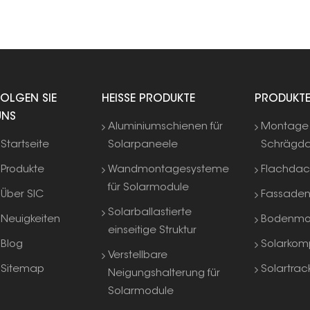
FOLGEN SIE
HEISSE PRODUKTE
PRODUKT
UNS
Aluminiumschienen für
Montage 
Startseite
Solarpaneele
Schrägd
Produkte
Wandmontagesysteme
Flachda
für Solarmodule
Über SIC
Fassade
Solarballastierte
Neuigkeiten
Bodenmo
einseitige Struktur
Blog
Solarkom
Verstellbare
Sitemap
Solartrac
Neigungshalterung für
Solarmodule