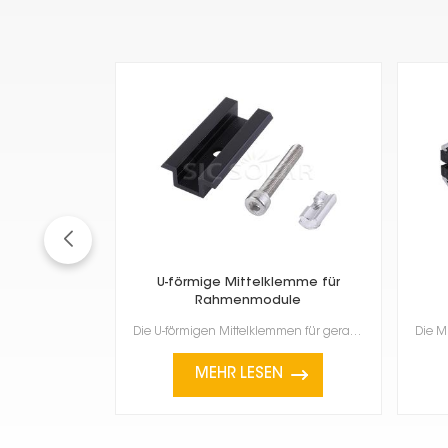
U-förmige Mittelklemme für
Rahmenmodule
Die U-förmigen Mittelklemmen für gerahmte Module sind für gerahmte Solarmodule, insbesondere solche ...
MEHR LESEN