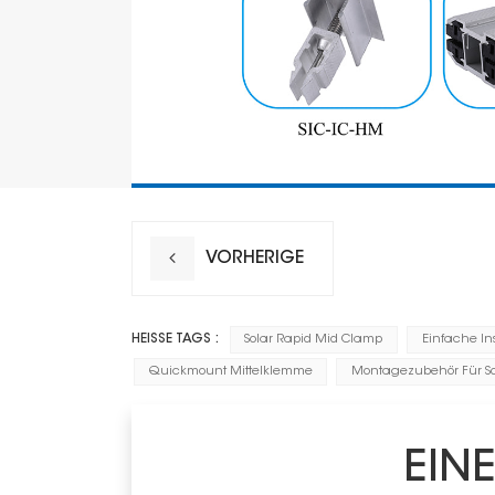
VORHERIGE
HEISSE TAGS :
Solar Rapid Mid Clamp
Einfache Ins
Quickmount Mittelklemme
Montagezubehör Für So
EIN