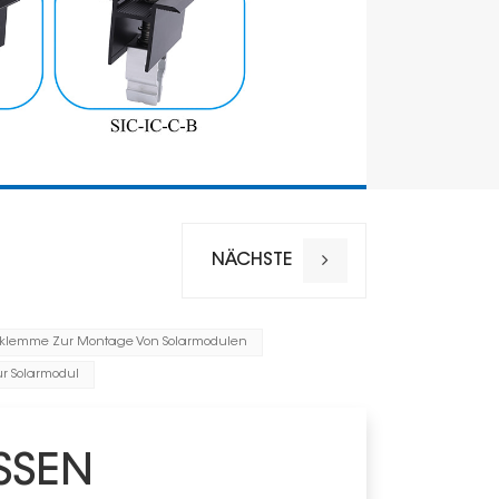
NÄCHSTE
lklemme Zur Montage Von Solarmodulen
Name
r Solarmodul
Material
Oxidschich
SSEN
Garantie