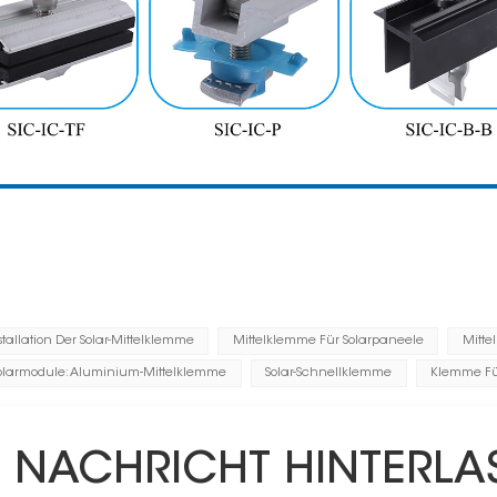
tallation Der Solar-Mittelklemme
Mittelklemme Für Solarpaneele
Mitte
larmodule: Aluminium-Mittelklemme
Solar-Schnellklemme
Klemme Fü
E NACHRICHT HINTERLA