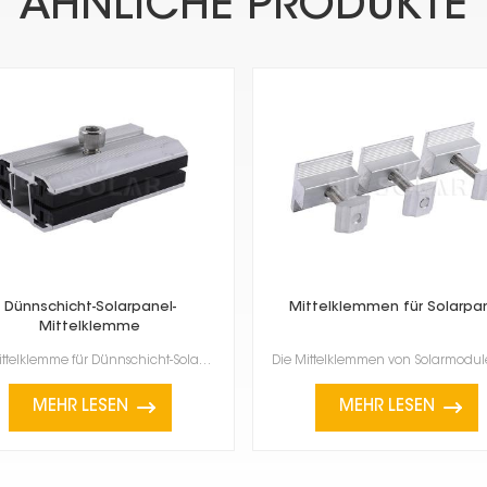
ÄHNLICHE PRODUKTE
Dünnschicht-Solarpanel-
Mittelklemmen für Solarpa
Mittelklemme
Die Mittelklemme für Dünnschicht-Solarmodule ist ein spezielles Zubehörteil zur Befestigung von Dünn...
MEHR LESEN
MEHR LESEN