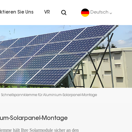
ktieren Sie Uns
VR
Deutsch
English
Deutsch
español
português
Schnellspannklemme für Aluminium-Solarpanel-Montage
Nederlands
العربية
ium-Solarpanel-Montage
日本語
emme hält Ihre Solarmodule sicher an den