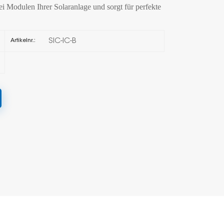
i Modulen Ihrer Solaranlage und sorgt für perfekte
한국의
SIC-IC-B
Artikelnr.:
Melayu
Tiếng việt