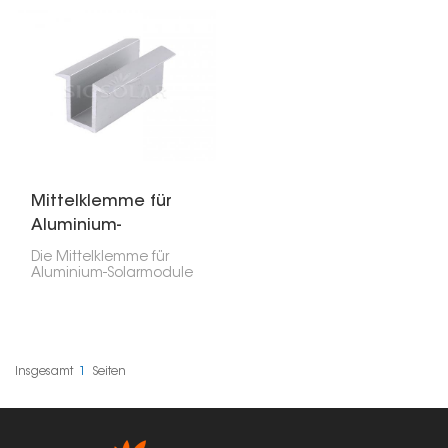
hold the sides of solar
Solarmodulen. Sie wird
panels to aluminum
zwischen den Modulen
guide rails. They sit
montiert, um diese
between panels,
auszurichten, zu
keeping the right
stabilisieren und die
spacing and alignment
Installation zu
while making
vereinfachen – ideal für
installation easier.
viele Solarprojekte.
Mittelklemme für
Aluminium-
Solarpanel
Die Mittelklemme für
Aluminium-Solarmodule
ist ein wichtiger
Bestandteil von
Photovoltaikanlagen
und dient dazu,
benachbarte
Solarmodule fest auf
Insgesamt
1
Seiten
den Montageschienen
zu fixieren. Sie wird
zwischen den Modulen
angebracht, um deren