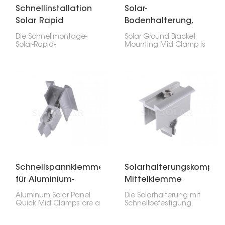
Schnellinstallation
Solar-
Solar Rapid
Bodenhalterung,
Mittelklemme
mittlere Klemme
Die Schnellmontage-
Solar Ground Bracket
Solar-Rapid-
Mounting Mid Clamp is
Mittelklemme fixiert
super important for
Solarmodule sicher an
sticking solar panels to
den Montageschienen,
the ground. It keeps the
genau dort, wo die
panels lined up and
Module in einer Reihe
tight, which is what you
aufeinandertreffen. Sie
want for ground-
ist einfach zu bedienen
mounted setups, like big
und ermöglicht eine
solar farms or even the
schnelle Montage –
stuff you'd put in your
ideal für die Installation
yard.
von Solaranlagen an
Wohnhäusern oder
Gewerbebetrieben.
Schnellspannklemmen
Solarhalterungskompon
für Aluminium-
Mittelklemme
Solarpaneele
Schnellbefestigung
Aluminum Solar Panel
Die Solarhalterung mit
Quick Mid Clamps are a
Schnellbefestigung
key part of photovoltaic
dient der sicheren
systems, designed to
Fixierung von