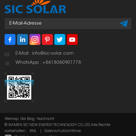
Ausrichtung, Stabilität
und einen effizienten
Abstand zu
gewährleisten.
E-Mail : info@sic-solar.com
WhatsApp : +8618060901778
Sitemap
Der Blog
Nachricht
© XIAMEN SIC NEW ENERGY TECHNOLOGY CO.,LTD. Alle Rechte
vorbehalten.
XML
|
Datenschutzrichtlinie