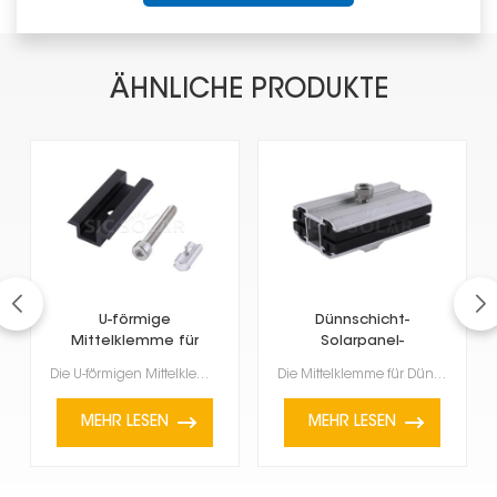
ÄHNLICHE PRODUKTE
U-förmige
Dünnschicht-
Mittelklemme für
Solarpanel-
Rahmenmodule
Mittelklemme
Die U-förmigen Mittelklemmen für gerahmte Module sind für gerahmte Solarmodule, insbesondere solche ...
Die Mittelklemme für Dünnschicht-Solarmodule ist ein spezielles Zubehörteil zur Befestigung von Dünn...
MEHR LESEN
MEHR LESEN