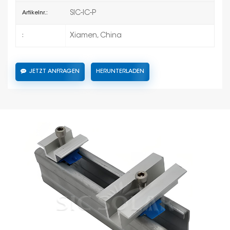
SIC-IC-P
Artikelnr.:
Xiamen, China
:
JETZT ANFRAGEN
HERUNTERLADEN