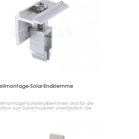
한국의
Melayu
Tiếng việt
ellmontage-Solar-Endklemme
llmontage-Solarendklemmen sind für die
llation von Solarmodulen unerlässlich. Sie
n die äußeren Module an den Schienen
orgen zusammen mit den mittleren
en für einen sicheren Halt.