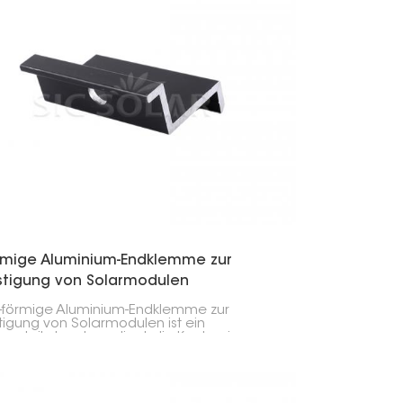
rmige Aluminium-Endklemme zur
stigung von Solarmodulen
-förmige Aluminium-Endklemme zur
tigung von Solarmodulen ist ein
geteil, das dazu dient, die Kante eines
moduls an einer Aluminiumschiene in einer
anlage zu befestigen.