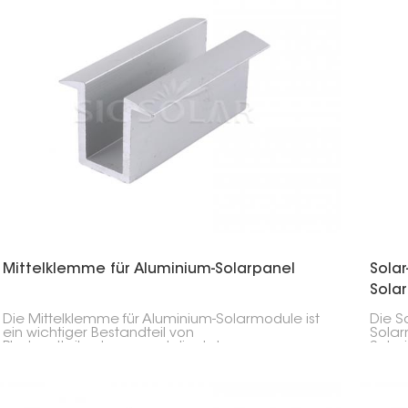
Mittelklemme für Aluminium-Solarpanel
Solar
Sola
Die Mittelklemme für Aluminium-Solarmodule ist
Die So
ein wichtiger Bestandteil von
Solar
Photovoltaikanlagen und dient dazu,
Solar
benachbarte Solarmodule fest auf den
Befes
Montageschienen zu fixieren. Sie wird zwischen
Mont
den Modulen angebracht, um deren
Ausrichtung, Stabilität und einen effizienten