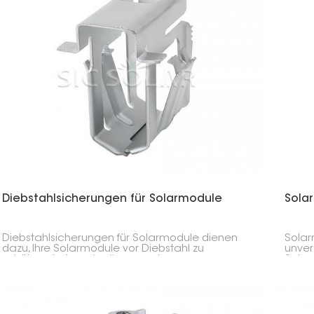
Diebstahlsicherungen für Solarmodule
Sola
Diebstahlsicherungen für Solarmodule dienen
Solar
dazu, Ihre Solarmodule vor Diebstahl zu
unver
schützen, indem sie diese an den
Solar
Montageschienen befestigen.
Modul
ihrem
Insta
Metal