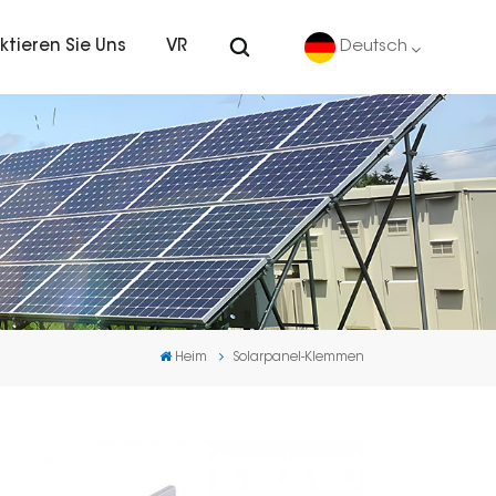
ktieren Sie Uns
VR
Deutsch
English
Deutsch
español
português
Heim
Solarpanel-Klemmen
Nederlands
العربية
日本語