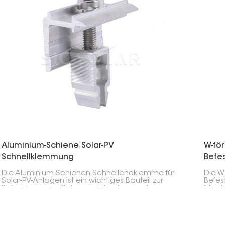
Aluminium-Schiene Solar-PV
W-fö
Schnellklemmung
Befe
Die Aluminium-Schienen-Schnellendklemme für
Die W
Solar-PV-Anlagen ist ein wichtiges Bauteil zur
Befes
Befestigung der Solarmodulkanten an der
Monta
Schiene. Sie ermöglicht eine schnelle und
Solar
sichere Montage und eignet sich daher
Solar
hervorragend für Privathaushalte, Unternehmen
und große Solarparks.