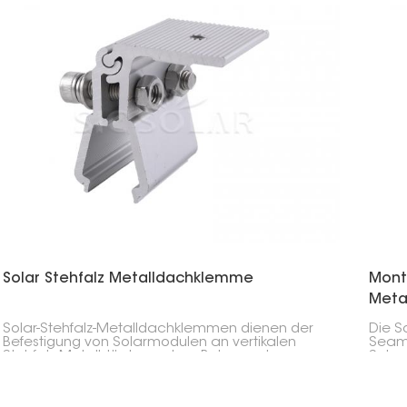
Solar Stehfalz Metalldachklemme
Mont
Meta
Solar-Stehfalz-Metalldachklemmen dienen der
Die S
Befestigung von Solarmodulen an vertikalen
Seam 
Stehfalz-Metalldächern ohne Bohren oder
Solar
Beschädigung des Daches. Sie gewährleisten
insta
einen starken und dauerhaften Halt, erhalten die
und s
Dachkonstruktion intakt und sorgen für eine