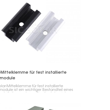
-Mittelklemme für fest installierte
rmodule
lar-Mittelklemme für fest installierte
module ist ein wichtiger Bestandteil eines
installationssystems. Sie dient der sicheren
tigung benachbarter Solarmodule an den
ageschienen.