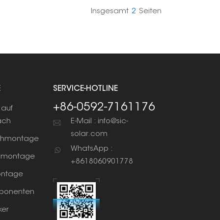
Insgesamt
2
Seiten
E
SERVICE-HOTLINE
+86-0592-7161176
auf
ach
E-Mail : info@sic-
solar.com
chmontage
WhatsApp :
nmontage
+8618060901778
ntage
ponenten
ker