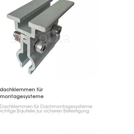
rdachklemmen für
montagesysteme
r-Dachklemmen für Dachmontagesysteme
wichtige Bauteile zur sicheren Befestigung
olarmodulen auf verschiedenen
rten. Sie tragen zur Stabilität und
rheit der Solarmodule bei und sind daher
l für private als auch für gewerbliche
anlagen unerlässlich.