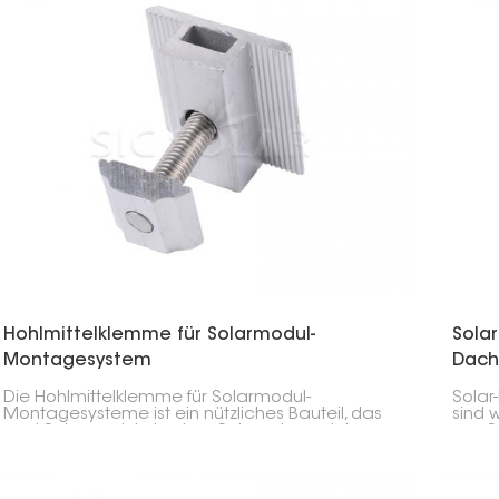
Abstand zu gewährleisten.
Hohlmittelklemme für Solarmodul-
Sola
Montagesystem
Dach
Die Hohlmittelklemme für Solarmodul-
Sola
Montagesysteme ist ein nützliches Bauteil, das
sind 
zwei Solarmodule in einer Solaranlage sicher
von S
miteinander verbindet. Durch ihre Hohlform ist
Dacha
sie sowohl stabil als auch leicht, was die
Siche
Montage der Module erleichtert.
sowoh
Solar