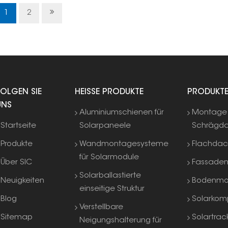
sichere und stabile Solaranlage.
1
2
FOLGEN SIE
HEISSE PRODUKTE
PRODUKT
UNS
Aluminiumschienen für
Montage 
Startseite
Solarpaneele
Schrägd
Produkte
Wandmontagesysteme
Flachda
für Solarmodule
Über SIC
Fassade
Solarballastierte
Neuigkeiten
Bodenmo
einseitige Struktur
Blog
Solarkom
Verstellbare
Sitemap
Solartrac
Neigungshalterung für