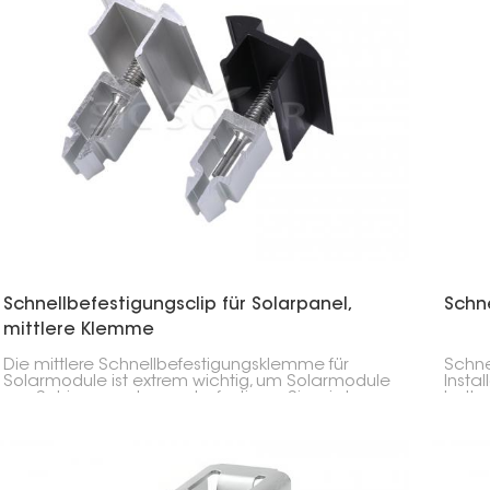
Schnellbefestigungsclip für Solarpanel,
Schn
mittlere Klemme
Die mittlere Schnellbefestigungsklemme für
Schne
Solarmodule ist extrem wichtig, um Solarmodule
Insta
am Schienensystem zu befestigen. Sie wird
halte
zwischen die Module geklemmt, um diese zu
und s
fixieren und gerade auszurichten.
Klemm