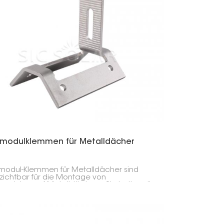
rmodulklemmen für Metalldächer
modul-Klemmen für Metalldächer sind
zichtbar für die Montage von
modulen auf Metalldächern. Sie halten die
e unabhängig vom Wetter sicher an
 Platz und ermöglichen eine kinderleichte
llation auf verschiedenen
ldachtypen.