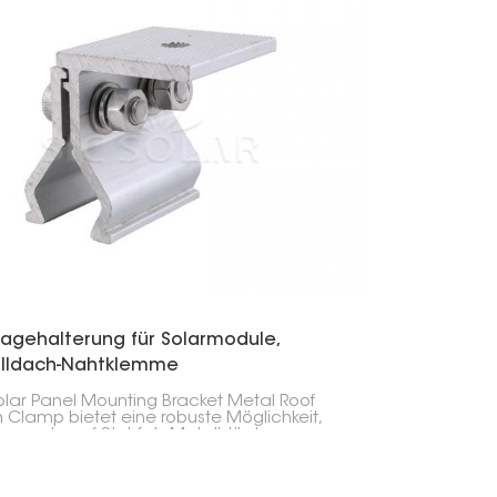
agehalterung für Solarmodule,
lldach-Nahtklemme
olar Panel Mounting Bracket Metal Roof
Clamp bietet eine robuste Möglichkeit,
paneele auf Stehfalz-Metalldächern zu
llieren, ohne das Dach zu durchstechen
o dessen Integrität zu schützen.