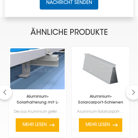
NACHRICHT SENDEN
ÄHNLICHE PRODUKTE
Aluminium-
Aluminium-
Solarhalterung mit L-
Solarcarport-Schienen
förmigen Füßen für
Die aus Aluminium gefertigte L-förmige Solarhalterung für Metalldächer ist leicht, korrosionsbeständ...
Aluminium-Solarcarport-Schienen sind für die Befestigung von Solarmodulen auf Carports unerlässlich....
Metalldächer
MEHR LESEN
MEHR LESEN