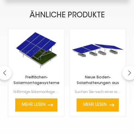
ÄHNLICHE PRODUKTE
Freiflächen-
Neue Boden-
Solarmontagesysteme
Solarhalterungen aus
Typ N
Aluminiumlegierung
N-förmige Solarmontagesysteme sind eine äußerst stabile und effiziente Lösung zur Befestigung großer...
Suchen Sie nach einer robusten, langlebigen und umweltfreundlichen Lösung für Ihre Solaranlage? Unse...
MEHR LESEN
MEHR LESEN