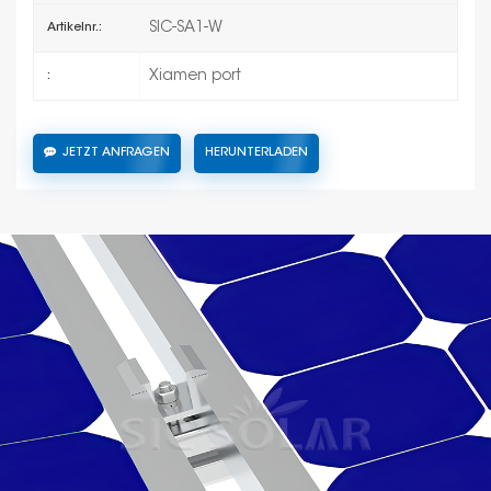
SIC-SA1-W
Artikelnr.:
Xiamen port
:
JETZT ANFRAGEN
HERUNTERLADEN