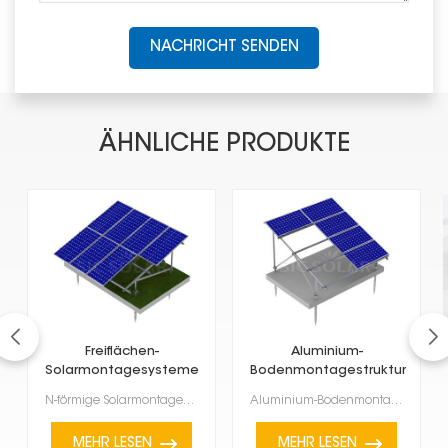
NACHRICHT SENDEN
ÄHNLICHE PRODUKTE
Freiflächen-
Aluminium-
Solarmontagesysteme
Bodenmontagestruktur
Typ N
für Solaranlagen
N-förmige Solarmontagesysteme sind eine äußerst stabile und effiziente Lösung zur Befestigung großer...
Aluminium-Bodenmontagekonstruktionen für Solaranlagen sind eine hervorragende Option. Sie sind leich...
MEHR LESEN
MEHR LESEN