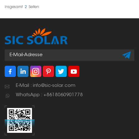
Diese Halterungen
diesen Systemen
werden an
eingesetzt, um auch bei
Insgesamt
2
Seiten
Betonfundamenten
widrigen
befestigt und bilden so
Wetterbedingungen für
eine solide Basis für
Stabilität und
Solarmodule.
Langlebigkeit zu sorgen.
E-Mail : info@sic-solar.com
WhatsApp : +8618060901778