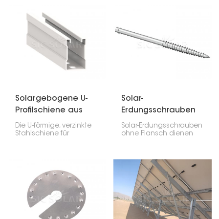
robuste
Solaranlage? Unser
Bodenmontageoption.
neues
Es verwendet
Solarmontagesystem
Stahlpfähle, die für eine
aus Aluminiumlegierung
solide Basis in den
ist die ideale Wahl. Dank
Boden gerammt werden,
seiner durchdachten
sodass kein Beton
Konstruktion und
benötigt wird.
hochwertigen
Materialien erzielen Sie
maximale Leistung bei
gleichzeitig niedrigen
Wartungskosten.
Solargebogene U-
Solar-
Profilschiene aus
Erdungsschrauben
verzinktem Stahl
ohne Flansch
Die U-förmige, verzinkte
Solar-Erdungsschrauben
Stahlschiene für
ohne Flansch dienen
Solaranlagen ist ein
als stabile Basis für die
robustes Bauteil zur
sichere Verankerung von
Befestigung von
bodenmontierten
Solarmodulen am
Solaranlagen. Sie
Boden oder an Carports.
ermöglichen eine solide
Die U-Form mit den
und schonende
gebogenen Kanten
Fundamentierung. Die
sorgt für extreme
Montage dieser
Stabilität.
Ankerschrauben erfolgt
schnell und ohne Beton.