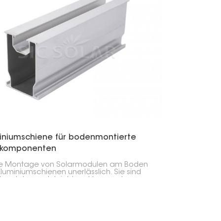
한국의
Melayu
Tiếng việt
iniumschiene für bodenmontierte
rkomponenten
ie Montage von Solarmodulen am Boden
Aluminiumschienen unerlässlich. Sie sind
t und dennoch leicht und tragen das
mte System.