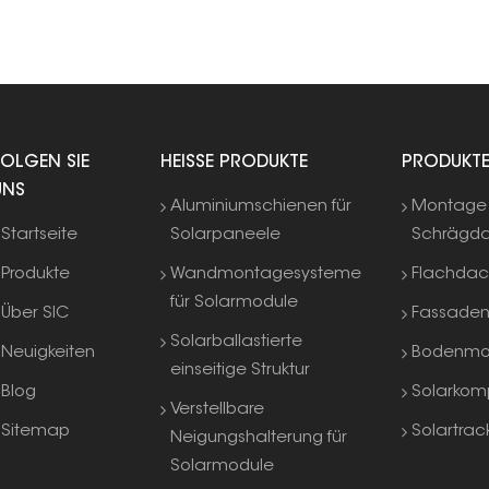
bei denen Langlebigkeit und Ausrichtung
entscheidend sind.
FOLGEN SIE
HEISSE PRODUKTE
PRODUKT
UNS
Aluminiumschienen für
Montage 
Startseite
Solarpaneele
Schrägd
Produkte
Wandmontagesysteme
Flachda
für Solarmodule
Über SIC
Fassade
Solarballastierte
Neuigkeiten
Bodenmo
einseitige Struktur
Blog
Solarkom
Verstellbare
Sitemap
Solartrac
Neigungshalterung für
Solarmodule