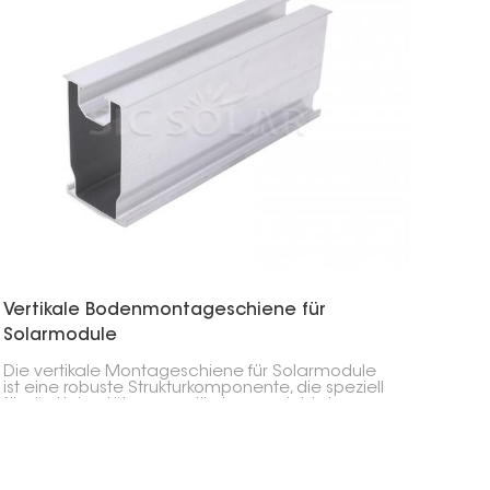
Vertikale Bodenmontageschiene für
Solarmodule
Die vertikale Montageschiene für Solarmodule
ist eine robuste Strukturkomponente, die speziell
für die Unterstützung vertikal ausgerichteter
Solarmodule in bodenmontierten Anlagen
entwickelt wurde. Diese vertikale Schiene ist
unerlässlich für die Bereitstellung eines stabilen
Rahmens für Solaranlagen, insbesondere in
gewerblichen und netzgekoppelten Projekten,