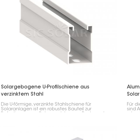
Solargebogene U-Profilschiene aus
Alum
verzinktem Stahl
Sola
Die U-förmige, verzinkte Stahlschiene für
Für d
Solaranlagen ist ein robustes Bauteil zur
sind 
Befestigung von Solarmodulen am Boden oder
robus
an Carports. Die U-Form mit den gebogenen
gesa
Kanten sorgt für extreme Stabilität.