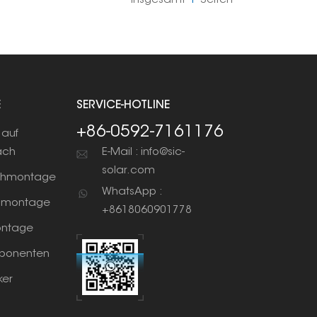
Insgesamt
1
Seiten
E
SERVICE-HOTLINE
+86-0592-7161176
auf
ach
E-Mail : info@sic-
solar.com
chmontage
WhatsApp :
nmontage
+8618060901778
ntage
ponenten
ker