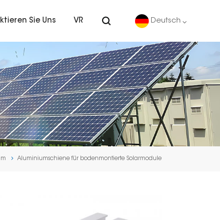
ktieren Sie Uns
VR
Deutsch
English
Deutsch
español
português
im
Aluminiumschiene für bodenmontierte Solarmodule
Nederlands
العربية
日本語