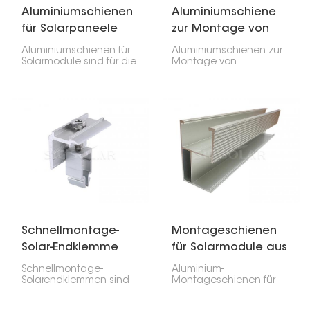
Aluminiumschienen
Aluminiumschiene
für Solarpaneele
zur Montage von
Solarmodulen
Aluminiumschienen für
Aluminiumschienen zur
Solarmodule sind für die
Montage von
Installation von
Solarmodulen sind für
Solaranlagen
die Installation von
unerlässlich! Sie halten
Solarmodulen
die Module sicher an
unerlässlich. Sie sind
ihrem Platz und
leicht, langlebig und
schützen sie. Sie sind
lassen sich beim
langlebig, leicht und
Befestigen der
rostfrei.
Solarmodule einfach
montieren. In der Regel
bestehen sie aus
hochwertigem
Aluminium und sind
daher sehr robust.
Schnellmontage-
Montageschienen
Solar-Endklemme
für Solarmodule aus
Aluminium
Schnellmontage-
Aluminium-
Solarendklemmen sind
Montageschienen für
für die Installation von
Solarmodule sind extrem
Solarmodulen
robust und halten Ihre