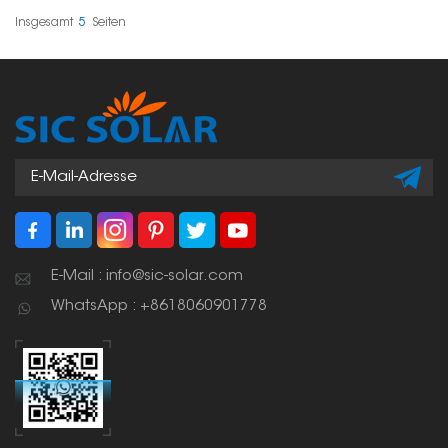
einen problemlosen Halt
und ermöglicht eine
auf der Schiene.
schnelle Montage –
Insgesamt
5
Seiten
ideal für die Installation
von Solaranlagen an
Wohnhäusern oder
Gewerbebetrieben.
E-Mail : info@sic-solar.com
WhatsApp : +8618060901778