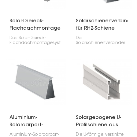
und schweren
Schienen.
Solar-Dreieck-
Solarschienenverbinder
Flachdachmontagesystem
für RH2-Schiene
Das Solar-Dreieck-
Der
Flachdachmontagesystem
Solarschienenverbinder
wurde speziell für die
für RH2-Schienen
effektive Installation auf
verbindet zwei RH2-
ebenen Flächen
Solarschienen. So
entwickelt. Dank seiner
erhalten Sie eine stabile,
robusten Bauweise hält
durchgehende Basis für
es extremen
Ihre Solarmodule. Er
Witterungsbedingungen
sorgt für Stabilität und
stand und lässt sich mit
vereinfacht die
wenigen Werkzeugen
Installation.
montieren. Daher ist es
vielseitig einsetzbar.
Aluminium-
Solargebogene U-
Solarcarport-
Profilschiene aus
Schienen
verzinktem Stahl
Aluminium-Solarcarport-
Die U-förmige, verzinkte