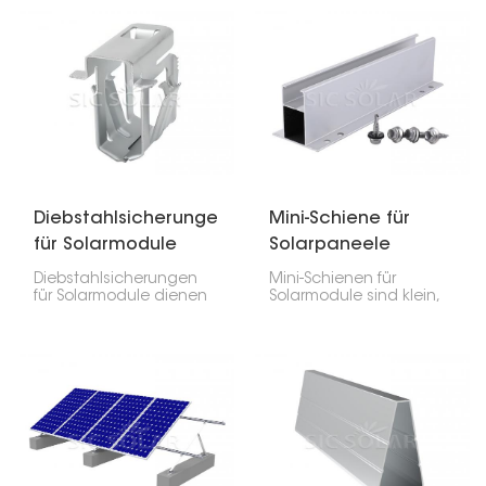
unerlässlich. Sie halten
Solarmodule sicher an
die äußeren Module an
ihrem Platz, egal ob auf
den Schienen und
dem Dach oder am
sorgen zusammen mit
Boden. Sie sind leicht
den mittleren Klemmen
und dennoch stabil,
für einen sicheren Halt.
sodass die Montage
schnell und einfach
vonstatten geht.
Diebstahlsicherungen
Mini-Schiene für
für Solarmodule
Solarpaneele
Diebstahlsicherungen
Mini-Schienen für
für Solarmodule dienen
Solarmodule sind klein,
dazu, Ihre Solarmodule
leicht und machen die
vor Diebstahl zu
Montage von
schützen, indem sie
Solarmodulen zum
diese an den
Kinderspiel,
Montageschienen
insbesondere auf
befestigen.
Dächern. Sie bieten Ihren
Modulen die nötige
Unterstützung ohne die
üblicherweise
verwendeten langen