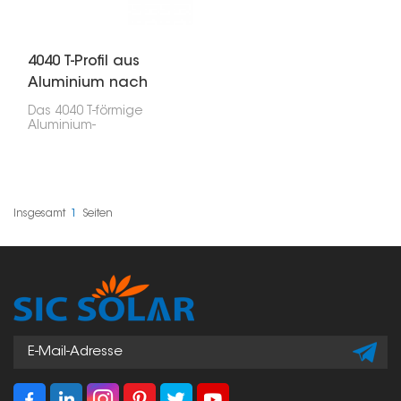
Privathaushalte oder
Unternehmen – sicher
und stabil stehen.
4040 T-Profil aus
Aluminium nach
europäischer Norm
Das 4040 T-förmige
Aluminium-
Strangpressprofil nach
europäischer Norm ist
ein äußerst vielseitiges
und robustes Material.
Es findet häufig
Verwendung in
Insgesamt
1
Seiten
Anwendungen wie
Solarmodulhalterungen,
Industrierahmen und
verschiedenen
modularen
Konstruktionen.