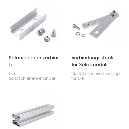
Solarmontageschienen
Montageschienen-
unerlässlich. Sie sorgen
Verbindungsset genau
dafür, dass beim Aufbau
das Richtige für Sie. Es
der Solarmodule alles
eignet sich sowohl für
passgenau und stabil
die Dach- als auch für
sitzt.
die Bodenmontage von
Solarmodulen. Die
Installation ist einfach
und die Verbindung
langlebig.
Solarschienenverbinder
Verbindungsstück
für
für Solarmodul-
Aluminiumschienen
Montageschiene
Der
Die Schienenverbindung
Solarschienenverbinder
für die
für Aluminiumschienen
Solarmodulmontage ist
ist ein wesentlicher
ein wichtiger Bestandteil
Bestandteil der
der Befestigung von
Installation von
Solarmodulen. Sie
Solarmodulen. Er dient
verbindet zwei Schienen
der festen Verbindung
und sorgt so für die
zweier
Stabilität und
Aluminiumschienen und
Ausrichtung der
trägt so dazu bei, dass
gesamten Konstruktion.
Solaranlagen – ob für