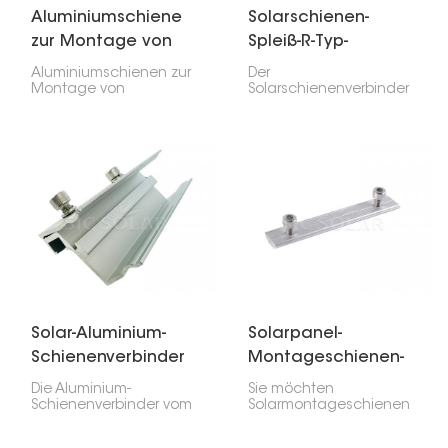
Aluminiumschiene
Solarschienen-
zur Montage von
Spleiß-R-Typ-
Solarmodulen
Kreuzverbinder
Aluminiumschienen zur
Der
Montage von
Solarschienenverbinder
Solarmodulen sind für
vom Typ R ist wichtig
die Installation von
zum Verbinden und
Solarmodulen
Verlängern von
unerlässlich. Sie sind
Solarmontageschienen
leicht, langlebig und
in Solaranlagen. Er
lassen sich beim
verbindet zwei
Befestigen der
Schienenteile nahtlos
Solarmodule einfach
und sorgt so für eine
montieren. In der Regel
stabile und sichere
bestehen sie aus
Verbindung der
hochwertigem
Solarmodulkonstruktion.
Aluminium und sind
daher sehr robust.
Solar-Aluminium-
Solarpanel-
Schienenverbinder
Montageschienen-
Typ C
Verbindungssatz
Die Aluminium-
Sie möchten
Schienenverbinder vom
Solarmontageschienen
Typ C sind für die
verbinden? Dann ist
Verbindung der
dieses Solarmodul-