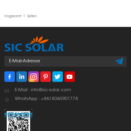
Montageschienen-
Bestandteil der
Verbindungsset genau
Installation von
das Richtige für Sie. Es
Solarmodulen. Er dient
eignet sich sowohl für
der festen Verbindung
Insgesamt
1
Seiten
die Dach- als auch für
zweier
die Bodenmontage von
Aluminiumschienen und
Solarmodulen. Die
trägt so dazu bei, dass
Installation ist einfach
Solaranlagen – ob für
und die Verbindung
Privathaushalte oder
langlebig.
Unternehmen – sicher
und stabil stehen.
E-Mail : info@sic-solar.com
WhatsApp : +8618060901778