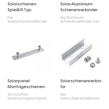
Solarschienen-
Solar-Aluminium-
Spleiß-R-Typ-
Schienenverbinder
Kreuzverbinder
Typ C
Der
Die Aluminium-
Solarschienenverbinder
Schienenverbinder vom
vom Typ R ist wichtig
Typ C sind für die
zum Verbinden und
Verbindung der
Verlängern von
Solarmontageschienen
Solarmontageschienen
unerlässlich. Sie sorgen
in Solaranlagen. Er
dafür, dass beim Aufbau
verbindet zwei
der Solarmodule alles
Schienenteile nahtlos
passgenau und stabil
und sorgt so für eine
sitzt.
stabile und sichere
Verbindung der
Solarmodulkonstruktion.
Solarpanel-
Solarschienenverbinder
Montageschienen-
für
Verbindungssatz
Aluminiumschienen
Sie möchten
Der
Solarmontageschienen
Solarschienenverbinder
verbinden? Dann ist
für Aluminiumschienen
dieses Solarmodul-
ist ein wesentlicher