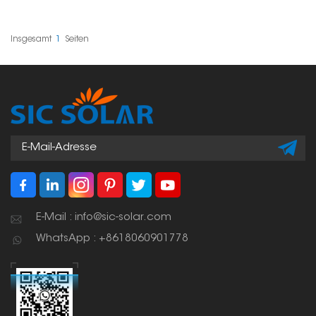
Bauteile, die PV-
Montageschienen-
Montageschienen
Verbindungsset genau
miteinander verbinden
das Richtige für Sie. Es
und so für eine stabile
eignet sich sowohl für
Insgesamt
1
Seiten
und ausgerichtete
die Dach- als auch für
Installation der
die Bodenmontage von
Solarmodule sorgen. Sie
Solarmodulen. Die
eignen sich
Installation ist einfach
hervorragend für Dach-
und die Verbindung
und Freiflächenanlagen
langlebig.
und erhöhen die
Stabilität der gesamten
Konstruktion.
E-Mail : info@sic-solar.com
WhatsApp : +8618060901778