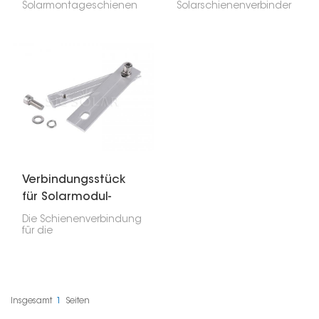
Solarmontageschienen
Solarschienenverbinder
verbinden? Dann ist
für Aluminiumschienen
dieses Solarmodul-
ist ein wesentlicher
Montageschienen-
Bestandteil der
Verbindungsset genau
Installation von
das Richtige für Sie. Es
Solarmodulen. Er dient
eignet sich sowohl für
der festen Verbindung
die Dach- als auch für
zweier
die Bodenmontage von
Aluminiumschienen und
Solarmodulen. Die
trägt so dazu bei, dass
Installation ist einfach
Solaranlagen – ob für
und die Verbindung
Privathaushalte oder
langlebig.
Unternehmen – sicher
und stabil stehen.
Verbindungsstück
für Solarmodul-
Montageschiene
Die Schienenverbindung
für die
Solarmodulmontage ist
ein wichtiger Bestandteil
der Befestigung von
Solarmodulen. Sie
verbindet zwei Schienen
und sorgt so für die
Insgesamt
1
Seiten
Stabilität und