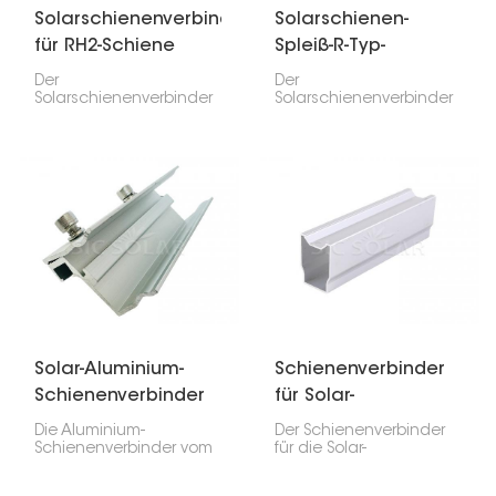
Solarschienenverbinder
Solarschienen-
für RH2-Schiene
Spleiß-R-Typ-
Kreuzverbinder
Der
Der
Solarschienenverbinder
Solarschienenverbinder
für RH2-Schienen
vom Typ R ist wichtig
verbindet zwei RH2-
zum Verbinden und
Solarschienen. So
Verlängern von
erhalten Sie eine stabile,
Solarmontageschienen
durchgehende Basis für
in Solaranlagen. Er
Ihre Solarmodule. Er
verbindet zwei
sorgt für Stabilität und
Schienenteile nahtlos
vereinfacht die
und sorgt so für eine
Installation.
stabile und sichere
Verbindung der
Solarmodulkonstruktion.
Solar-Aluminium-
Schienenverbinder
Schienenverbinder
für Solar-
Typ C
Erdungsschiene RV3
Die Aluminium-
Der Schienenverbinder
Schienenverbinder vom
für die Solar-
Typ C sind für die
Bodenschiene RV3 ist
Verbindung der
wichtig, da er zwei