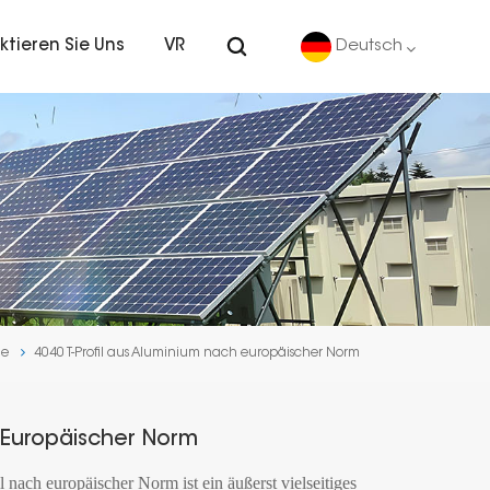
ktieren Sie Uns
VR
Deutsch
English
Deutsch
español
português
ne
4040 T-Profil aus Aluminium nach europäischer Norm
Nederlands
العربية
h Europäischer Norm
日本語
nach europäischer Norm ist ein äußerst vielseitiges