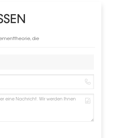
Windlast
SSEN
Schneelas
Material
ementtheorie, die
Farbe
Garantie