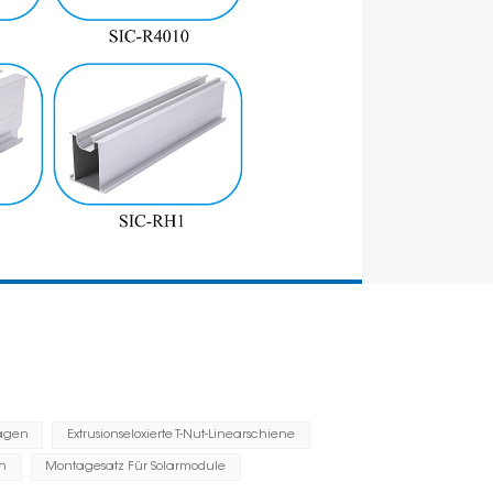
lagen
Extrusionseloxierte T-Nut-Linearschiene
Name
n
Montagesatz Für Solarmodule
Installation