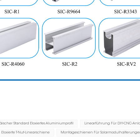
äischer Standard Eloxiertes Aluminiumprofil
Linearführung Für DIY-CNC-An
Eloxierte T-Nut-Linearschiene
Montageschienen Für Solarmodulhalterunge