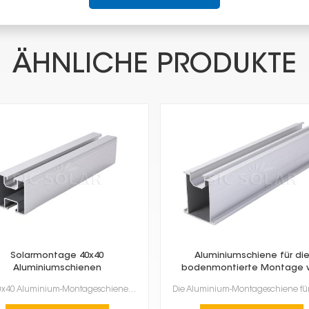
ÄHNLICHE PRODUKTE
Solarmontage 40x40
Aluminiumschiene für di
Aluminiumschienen
bodenmontierte Montage 
Solarmodulen
Die 40x40 Aluminium-Montageschienen für Solaranlagen sind robust, leicht und langlebig. Sie eignen s...