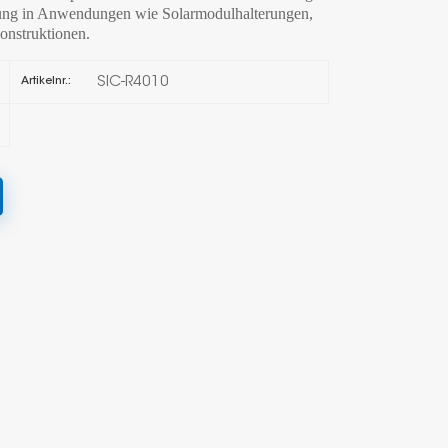
ndung in Anwendungen wie Solarmodulhalterungen,
onstruktionen.
한국의
SIC-R4010
Artikelnr.:
Melayu
Tiếng việt