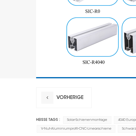
VORHERIGE
HEISSE TAGS :
Solar-Schienenmontage
4040 Europ
V-Nut-Aluminiumprofil-CNC-Linearschiene
Schwarz 