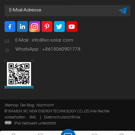
E-Mail : info@sic-solar.com
WhatsApp : +8618060901778
Sitemap
Der Blog
Nachricht
© XIAMEN SIC NEW ENERGY TECHNOLOGY CO.,LTD. Alle Rechte
vorbehalten.
XML
|
Datenschutzrichtlinie
IPv6 Netzwerk unterstützt