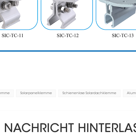
lemme
Solarpanelklemme
Schienenlose Solardachklemme
Alum
E NACHRICHT HINTERLA