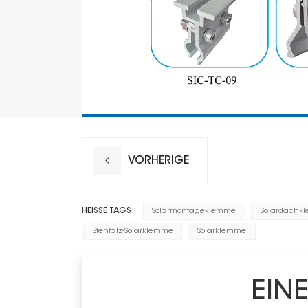
VORHERIGE
HEISSE TAGS :
Solarmontageklemme
Solardachk
Stehfalz-Solarklemme
Solarklemme
EIN