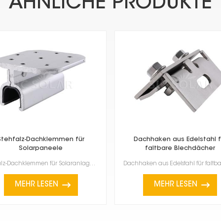
ÄHNLICHE PRODUKTE
Stehfalz-Dachklemmen für
Dachhaken aus Edelstahl f
Solarpaneele
faltbare Blechdächer
Stehfalz-Dachklemmen für Solaranlagen sind speziell für die Befestigung von Solarmodulen auf Metalld...
MEHR LESEN
MEHR LESEN