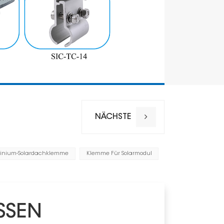
NÄCHSTE
inium-Solardachklemme
Klemme Für Solarmodul
Installation
Windlast
Schneelas
SSEN
Material