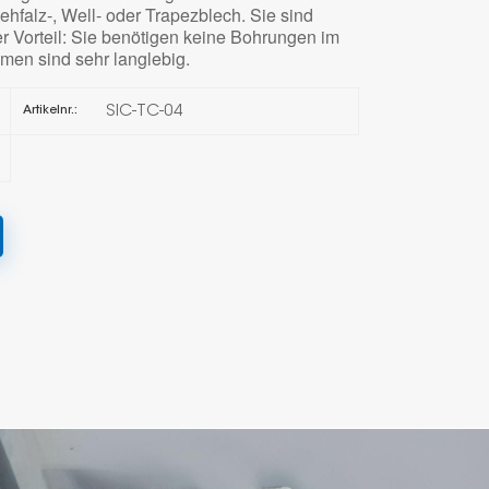
hfalz-, Well- oder Trapezblech. Sie sind
er Vorteil: Sie benötigen keine Bohrungen im
한국의
men sind sehr langlebig.
Melayu
SIC-TC-04
Artikelnr.:
Tiếng việt