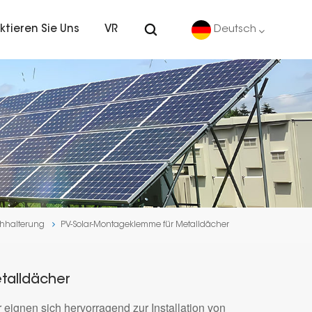
ktieren Sie Uns
VR
Deutsch
English
Deutsch
español
português
hhalterung
PV-Solar-Montageklemme für Metalldächer
Nederlands
العربية
talldächer
ignen sich hervorragend zur Installation von
日本語