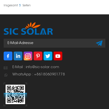
und ermöglicht eine
schnelle Montage –
Insgesamt
5
Seiten
ideal für die Installation
von Solaranlagen an
Wohnhäusern oder
Gewerbebetrieben.
E-Mail : info@sic-solar.com
WhatsApp : +8618060901778