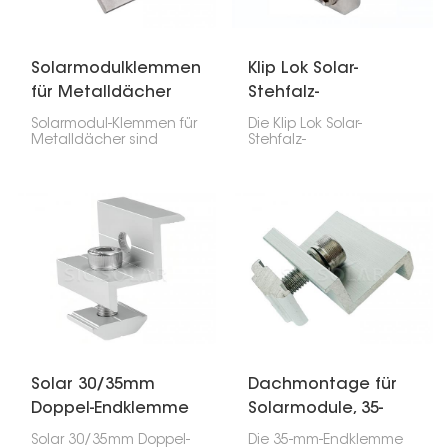
Wasserdichtigkeit des
Daches.
Solarmodulklemmen
Klip Lok Solar-
für Metalldächer
Stehfalz-
Metalldachklemme
Solarmodul-Klemmen für
Die Klip Lok Solar-
Metalldächer sind
Stehfalz-
unverzichtbar für die
Metalldachklemme ist
Montage von
eine spezielle Klemme,
Solarmodulen auf
mit der Sie Solarmodule
Metalldächern. Sie
auf Metalldächern mit
halten die Module
Stehfalz befestigen
unabhängig vom Wetter
können, ohne Löcher
sicher an ihrem Platz
bohren zu müssen. Sie
und ermöglichen eine
ist passgenau für Klip
kinderleichte Installation
Lok-Dächer gefertigt,
auf verschiedenen
eine gängige Art von
Metalldachtypen.
Metalldach, sodass Ihre
Solarmodule sicher an
ihrem Platz bleiben.
Solar 30/35mm
Dachmontage für
Doppel-Endklemme
Solarmodule, 35-
mm-Endklemme
Solar 30/35mm Doppel-
Die 35-mm-Endklemme