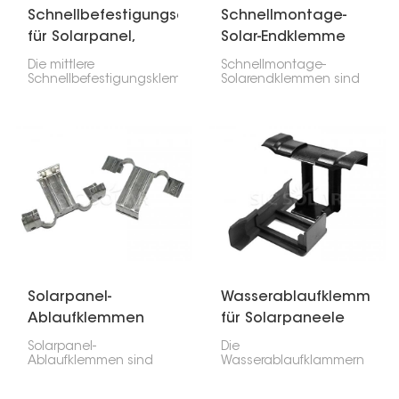
Schnellbefestigungsclip
Schnellmontage-
für Solarpanel,
Solar-Endklemme
mittlere Klemme
Die mittlere
Schnellmontage-
Schnellbefestigungsklemme
Solarendklemmen sind
für Solarmodule ist
für die Installation von
extrem wichtig, um
Solarmodulen
Solarmodule am
unerlässlich. Sie halten
Schienensystem zu
die äußeren Module an
befestigen. Sie wird
den Schienen und
zwischen die Module
sorgen zusammen mit
geklemmt, um diese zu
den mittleren Klemmen
fixieren und gerade
für einen sicheren Halt.
auszurichten.
Solarpanel-
Wasserablaufklemmen
Ablaufklemmen
für Solarpaneele
Solarpanel-
Die
Ablaufklemmen sind
Wasserablaufklammern
kleine, aber nützliche
für Solarmodule sind
Helfer, die Wasser,
klein, aber wichtig: Sie