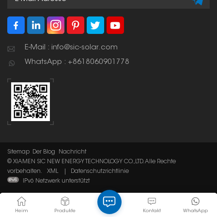
E-Mail : info@sic-solar.com
WhatsApp : +8618060901778
Sitemap
Der Blog
Nachricht
© XIAMEN SIC NEW ENERGY TECHNOLOGY CO.,LTD. Alle Rechte
vorbehalten.
XML
|
Datenschutzrichtlinie
IPv6 Netzwerk unterstützt
Heim
Produkte
Kontakt
WhatsApp