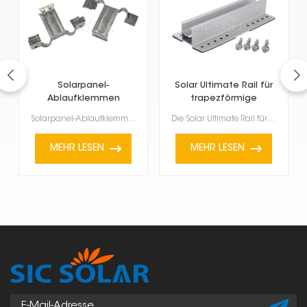
Solarpanel-
Solar Ultimate Rail für
Ablaufklemmen
trapezförmige
Metalldächer
Solarpanel-Ablaufklemmen sind kleine, aber nützliche Helfer, die Wasser, Schmutz und andere Ablageru...
Die Solar Ultimate Rail für trapezförmige Metalldächer ist ein hochwertiges System, das speziell für...
MEHR LESEN
MEHR LESEN