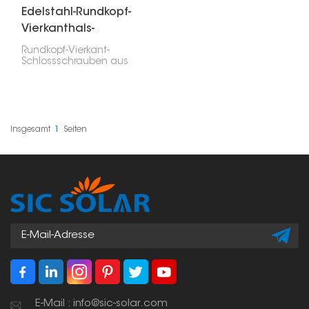
Edelstahl-Rundkopf-
Vierkanthals-
Schlossschraube
Rundkopf-Vierkant-
Schlossschrauben aus
Edelstahl sind eine
spezielle Art von
Befestigungselementen
und werden häufig in
Solaranlagen,
Bauprojekten oder sogar
Insgesamt
1
Seiten
beim Möbelaufbau
eingesetzt – im Grunde
überall dort, wo eine
besonders sichere
Verbindung erforderlich
ist. Diese Schrauben
verfügen über einen
Rundkopf und einen
Vierkanthals. Diese
Konstruktion sorgt für
einen festen Halt und
verhindert ein Mitdrehen
beim Eindrehen.
E-Mail : info@sic-solar.com