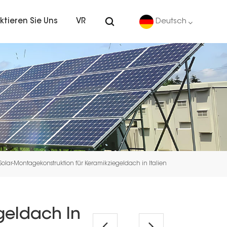
ktieren Sie Uns
VR
Deutsch
English
Deutsch
español
português
Solar-Montagekonstruktion für Keramikziegeldach in Italien
Nederlands
العربية
geldach In
日本語