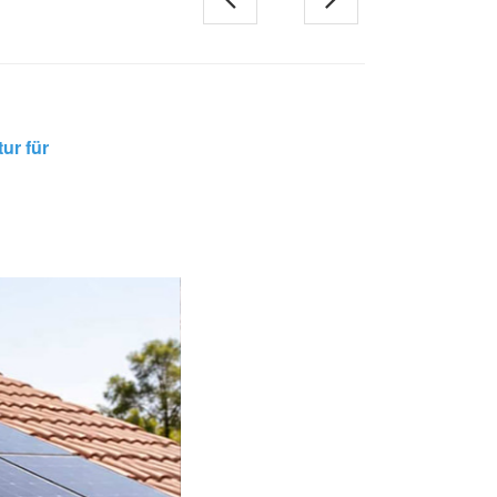
한국의
Melayu
ur für
Tiếng việt