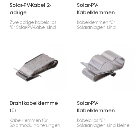
Solar-PV-Kabel 2-
Solar-PV-
adrige
Kabelklemmen
Kabelklemmen
Zweiadrige Kabelclips
Kabelklemmen für
für Solar-PV-Kabel sind
Solaranlagen sind
für die korrekte
äußerst praktisch. Sie
Installation von
sorgen für Ordnung,
Solarmodulen
Sicherheit und
unerlässlich. Sie sorgen
verhindern, dass die
für Ordnung und
Kabel im Weg sind. Die
Übersichtlichkeit der
Klemmen werden am
Kabel, sodass diese sich
Rahmen oder an den
weder bei der
Schienen der
Installation noch später
Solarmodule befestigt
verheddern oder
und fixieren die Kabel,
beschädigt werden.
sodass diese sich nicht
verheddern,
durchhängen oder
beschädigt werden.
Drahtkabelklemme
Solar-PV-
für
Kabelklemmen
Solarpanelhalterung
Kabelklemmen für
Kabelclips für
Solarmodulhalterungen
Solaranlagen sind kleine
dienen dazu, Ihre
Bauteile, die Ihre
Solarkabel direkt an der
Solarkabel beim