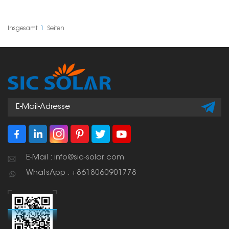
Modulhalterung zu
Installieren von
befestigen. Sie sorgen
Solarmodulen ordentlich
für Ordnung und
und sicher fixieren. Sie
verhindern, dass die
sind wichtig für eine
Insgesamt
1
Seiten
Kabel herumflattern und
übersichtliche,
beschädigt werden.
einwandfreie und
Kurz gesagt: Sie sind
sichere Installation. So
unverzichtbar für eine
schützen Sie Ihre Kabel
sichere und saubere
vor Beschädigungen
Solaranlage.
und gewährleisten
einen reibungslosen
Betrieb über lange Zeit.
E-Mail : info@sic-solar.com
WhatsApp : +8618060901778