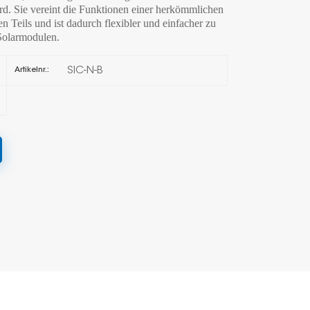
. Sie vereint die Funktionen einer herkömmlichen
n Teils und ist dadurch flexibler und einfacher zu
한국의
 Solarmodulen.
Melayu
SIC-N-B
Artikelnr.:
Tiếng việt