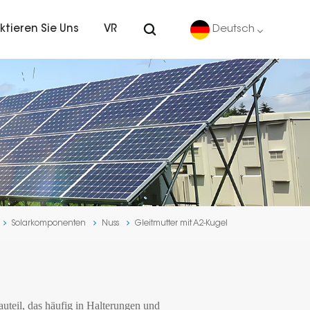
ktieren Sie Uns
VR
Deutsch
English
Deutsch
español
português
Solarkomponenten
Nuss
Gleitmutter mit A2-Kugel
Nederlands
العربية
日本語
auteil, das häufig in Halterungen und