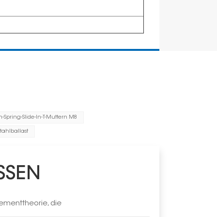
In-Spring-Slide-In-T-Muttern M8
stahlballast
SSEN
ementtheorie, die