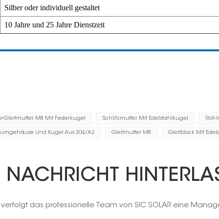
Silber oder individuell gestaltet
10 Jahre und 25 Jahre Dienstzeit
ar-Gleitmutter M8 Mit Federkugel
Schlitzmutter Mit Edelstahlkugel
Roll-
niumgehäuse Und Kugel Aus 304/A2
Gleitmutter M8
Gleitblock Mit Edel
E NACHRICHT HINTERLA
h verfolgt das professionelle Team von SIC SOLAR eine Manag