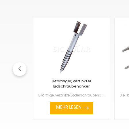
U-förmiger, verzinkter
Erdschraubenanker
U-förmige, verzinkte Bodenschraubenanker sind eine robuste und vielseitige Befestigungsmöglichkeit f...
MEHR LESEN