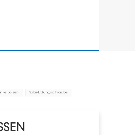
ankerbolzen
Solar-Erdungsschraube
Installation
Material
Oberfläche
SSEN
Serie