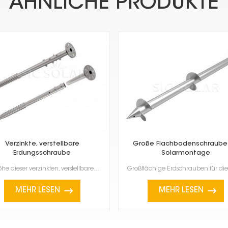
ÄHNLICHE PRODUKTE
Verzinkte, verstellbare
Große Flachbodenschraube 
Erdungsschraube
Solarmontage
Die Höhe dieser verzinkten, verstellbaren Bodenschrauben lässt sich auch nach dem Einbau noch anpass...
MEHR LESEN
MEHR LESEN