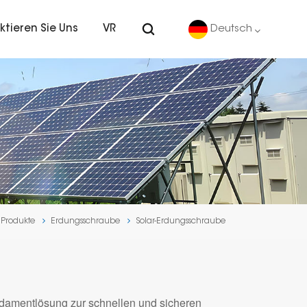
ktieren Sie Uns
VR
Deutsch
English
Deutsch
español
português
Produkte
Erdungsschraube
Solar-Erdungsschraube
Nederlands
العربية
damentlösung zur schnellen und sicheren
日本語