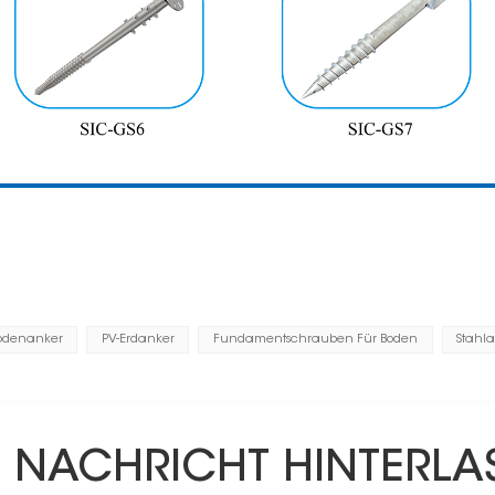
Bodenanker
PV-Erdanker
Fundamentschrauben Für Boden
Stahl
E NACHRICHT HINTERLA