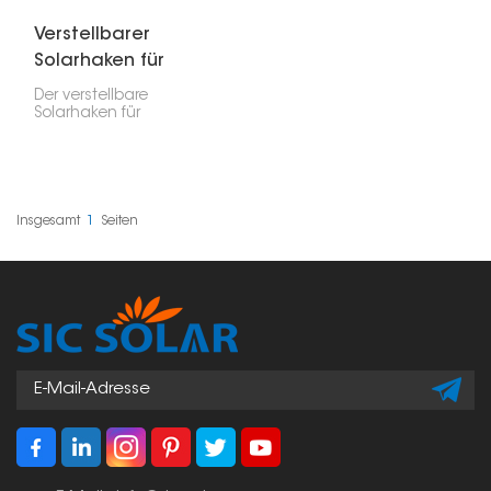
Verstellbarer
Solarhaken für
Schiefer-Dachziegel
Der verstellbare
Solarhaken für
Schieferdächer ist ein
Montagezubehör, das
speziell für die
Installation von
Solarmodulen auf
Schieferdächern
Insgesamt
1
Seiten
entwickelt wurde. Dank
seiner Verstellbarkeit
ermöglicht er eine
präzise Positionierung
und ist somit eine
vielseitige Lösung für
verschiedene
Ziegelstärken und
Dachkonstruktionen.